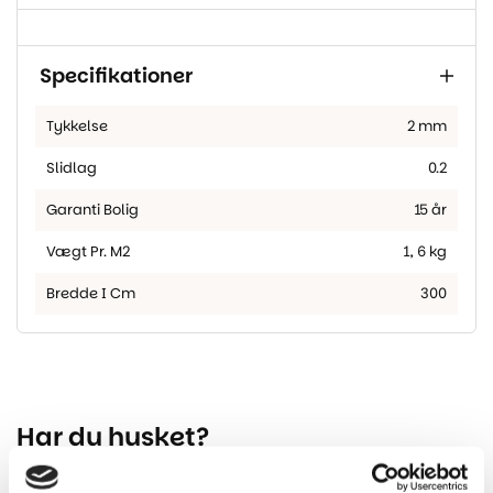
Specifikationer
Tykkelse
2 mm
Slidlag
0.2
Garanti Bolig
15 år
Vægt Pr. M2
1
,
6 kg
Bredde I Cm
300
Har du husket?
-31%