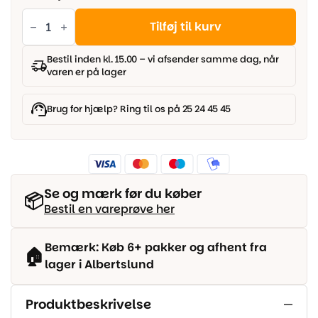
Blush
Vinyl
Tilføj til kurv
-
Uni
Sort
Bestil inden kl. 15.00 – vi afsender samme dag, når
antal
varen er på lager
Brug for hjælp? Ring til os på 25 24 45 45
Se og mærk før du køber
📦
Bestil en vareprøve her
Bemærk: Køb 6+ pakker og afhent fra
🏠
lager i Albertslund
Produktbeskrivelse