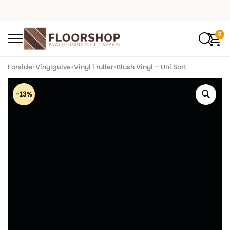
0
Forside
•
Vinylgulve
•
Vinyl i ruller
•
Blush Vinyl – Uni Sort
-13%