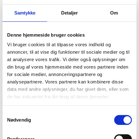
Samtykke
Detaljer
Om
Denne hjemmeside bruger cookies
No Noise - Vinyl prof.
u/damspær
Vi bruger cookies til at tilpasse vores indhold og
Den
Den
499,00
kr.
720,00
kr.
annoncer, til at vise dig funktioner til sociale medier og til
oprindelige
aktuelle
at analysere vores trafik. Vi deler også oplysninger om
pris
pris
var:
er:
din brug af vores hjemmeside med vores partnere inden
720,00 kr..
499,00 kr..
for sociale medier, annonceringspartnere og
Andre har også kigget
analysepartnere. Vores partnere kan kombinere disse
på...
data med andre oplysninger, du har givet dem, eller som
de har indsamlet fra din brug af deres tjenester.
-20%
-20%
-
Samtykkevalg
Nødvendig
Præferencer