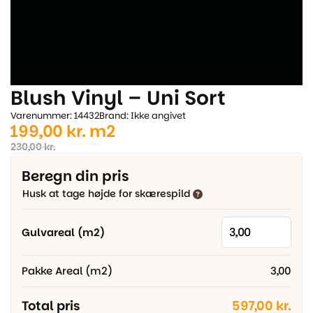
Blush Vinyl – Uni Sort
Varenummer: 14432
Brand: Ikke angivet
Den
Den
199,00
kr.
m2
oprindelige
aktuelle
230,00
kr.
pris
pris
Beregn din pris
var:
er:
Husk at tage højde for skærespild
230,00 kr..
199,00 kr..
Gulvareal (m2)
Pakke Areal (m2)
3,00
Total pris
597,00 kr.