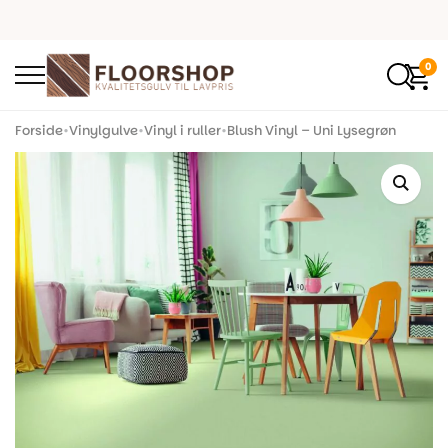
0
Forside
•
Vinylgulve
•
Vinyl i ruller
•
Blush Vinyl – Uni Lysegrøn