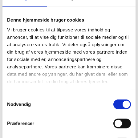
No Noise - Vinyl prof.
u/damspær
Den
Den
499,00
kr.
Denne hjemmeside bruger cookies
720,00
kr.
oprindelige
aktuelle
Vi bruger cookies til at tilpasse vores indhold og
pris
pris
var:
er:
annoncer, til at vise dig funktioner til sociale medier og til
720,00 kr..
499,00 kr..
at analysere vores trafik. Vi deler også oplysninger om
Andre har også kigget
din brug af vores hjemmeside med vores partnere inden
på...
for sociale medier, annonceringspartnere og
analysepartnere. Vores partnere kan kombinere disse
data med andre oplysninger, du har givet dem, eller som
-20%
-20%
-
de har indsamlet fra din brug af deres tjenester.
Samtykkevalg
Nødvendig
Præferencer
Vinylgulv - SPC Madison
Vinylgulv - SPC Cameron