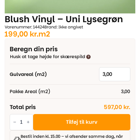
Blush Vinyl – Uni Lysegrøn
Varenummer: 14424
Brand: Ikke angivet
199,00
kr.
m2
Beregn din pris
Husk at tage højde for skærespild
Gulvareal (m2)
Pakke Areal (m2)
3,00
Total pris
597,00 kr.
Blush
Vinyl
Tilføj til kurv
-
Uni
Lysegrøn
Bestil inden kl. 15.00 – vi afsender samme dag, når
antal