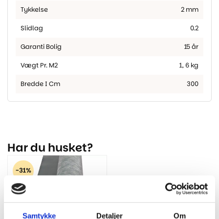
Tykkelse
2 mm
Slidlag
0.2
Garanti Bolig
15 år
Vægt Pr. M2
1
,
6 kg
Bredde I Cm
300
Har du husket?
-31%
Samtykke
Detaljer
Om