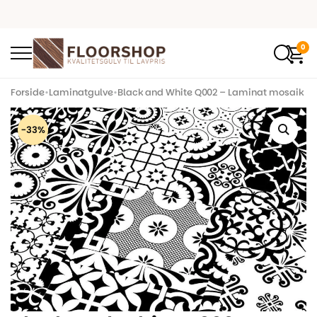
0
Forside
•
Laminatgulve
•
Black and White Q002 – Laminat mosaik
-33%