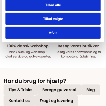
Tillad alle
Hurtig levering
Prisgaranti
Tillad valgte
Bestil inden kl. 15.00 – vi
Vi har Danmarks billigste priser
afsender samme dag, når
på kvalitetsgulve!
varen er på lager.
Afvis
100% dansk webshop
Besøg vores butikker
Dansk butik og webshop –
Besøg vores showrooms og få
lokal service og gulveksperter.
kompetent rådgivning.
Har du brug for hjælp?
Tips & Tricks
Beregn gulvareal
Blog
Kontakt os
Fragt og levering