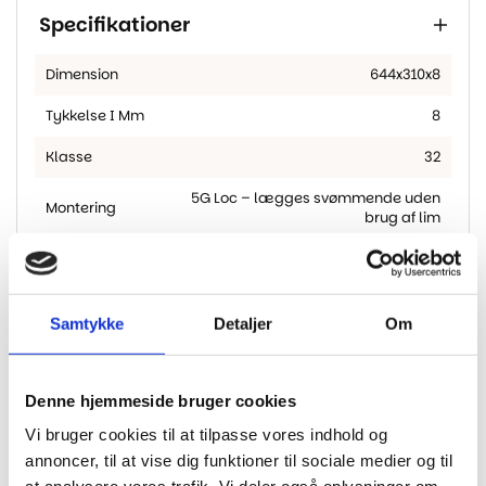
Specifikationer
Dimension
644x310x8
Tykkelse I Mm
8
Klasse
32
5G Loc – lægges svømmende uden
Montering
brug af lim
Overflade
Supermat
Egnet Til
Ja
Gulvvarme
Samtykke
Detaljer
Om
M2 Pr. Pakke
1.99
Denne hjemmeside bruger cookies
Vi bruger cookies til at tilpasse vores indhold og
annoncer, til at vise dig funktioner til sociale medier og til