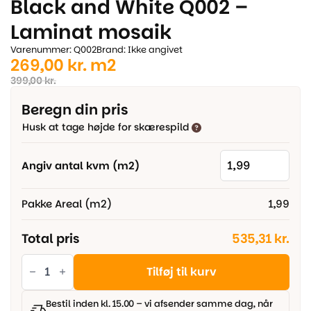
Black and White Q002 –
Laminat mosaik
Varenummer: Q002
Brand: Ikke angivet
Den
Den
269,00
kr.
m2
oprindelige
aktuelle
399,00
kr.
pris
pris
Beregn din pris
var:
er:
Husk at tage højde for skærespild
399,00 kr..
269,00 kr..
Angiv antal kvm (m2)
Pakke Areal (m2)
1,99
Total pris
535,31 kr.
Black
and
Tilføj til kurv
White
Q002
-
Bestil inden kl. 15.00 – vi afsender samme dag, når
Laminat