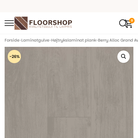
0
Forside
•
Laminatgulve
•
Højtrykslaminat plank
•
Berry Alloc Grand A
-26%