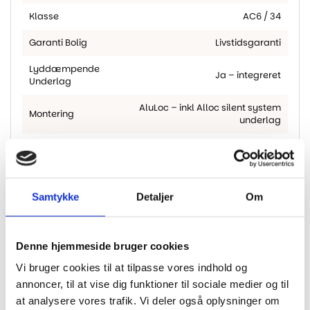
Klasse
AC6 / 34
Garanti Bolig
Livstidsgaranti
Lyddæmpende
Ja – integreret
Underlag
AluLoc – inkl Alloc silent system
Montering
underlag
M2 Pr. Pakke
2.323
egnet til stærk trafik
,
Overflade
Højtryksoverflade
Samtykke
Detaljer
Om
Garanti Erhverv
10 år
Denne hjemmeside bruger cookies
Vi bruger cookies til at tilpasse vores indhold og
annoncer, til at vise dig funktioner til sociale medier og til
Har du husket?
at analysere vores trafik. Vi deler også oplysninger om