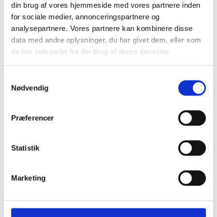
din brug af vores hjemmeside med vores partnere inden
for sociale medier, annonceringspartnere og
analysepartnere. Vores partnere kan kombinere disse
data med andre oplysninger, du har givet dem, eller som
de har indsamlet fra din brug af deres tjenester.
HARO Natur Kork underlag 10
NO NOISE EXTREME Compact
Samtykkevalg
m2
m/dampsp
Nødvendig
490,00
kr.
459,00
kr.
Præferencer
Statistik
Marketing
Andre har også kigget
på...