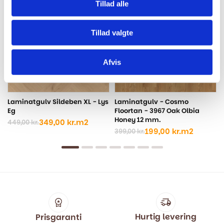
Tillad alle
-22%
-50%
-
Tillad valgte
Afvis
Laminatgulv Sildeben XL - Lys
Laminatgulv - Cosmo
Eg
Floortan - 3967 Oak Olbia
Honey 12 mm.
349,00
kr.
m2
449,00
kr.
Den
Den
199,00
kr.
m2
399,00
kr.
oprindelige
aktuelle
Den
Den
pris
pris
oprindelige
aktuelle
var:
er:
pris
pris
449,00 kr..
349,00 kr..
var:
er:
399,00 kr..
199,00 kr..
Hurtig levering
Prisgaranti