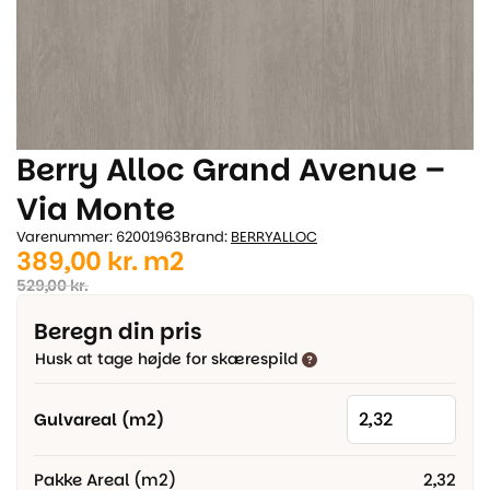
Berry Alloc Grand Avenue –
Via Monte
Varenummer: 62001963
Brand:
BERRYALLOC
Den
Den
389,00
kr.
m2
oprindelige
aktuelle
529,00
kr.
pris
pris
Beregn din pris
var:
er:
Husk at tage højde for skærespild
529,00 kr..
389,00 kr..
Gulvareal (m2)
Pakke Areal (m2)
2,32