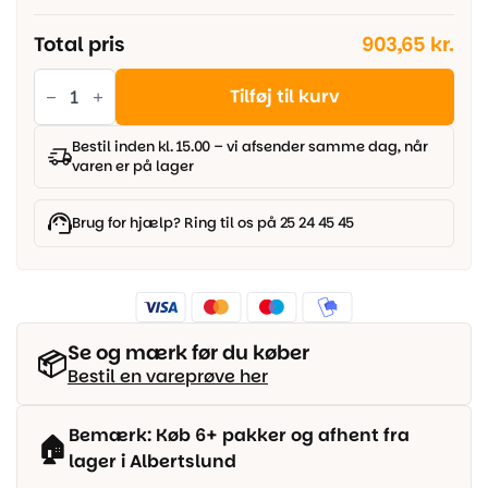
Total pris
903,65 kr.
Berry
Alloc
Tilføj til kurv
Grand
Avenue
-
Bestil inden kl. 15.00 – vi afsender samme dag, når
Via
varen er på lager
Monte
antal
Brug for hjælp? Ring til os på 25 24 45 45
Se og mærk før du køber
📦
Bestil en vareprøve her
Bemærk: Køb 6+ pakker og afhent fra
🏠
lager i Albertslund