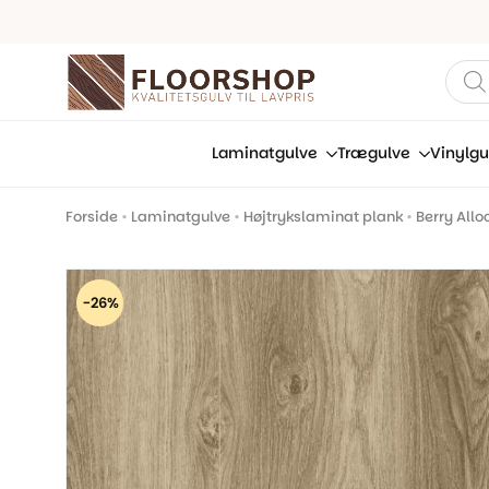
Prod
sear
Laminatgulve
Trægulve
Vinylgu
Forside
•
Laminatgulve
•
Højtrykslaminat plank
•
Berry All
-26%