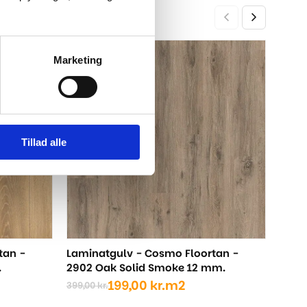
289,00 kr..
249,00 kr..
Lami
Marketing
-50%
-50%
Rhod
399,0
Den
Den
opri
aktu
pris
pris
var:
er:
Tillad alle
399,
199,0
tan -
Laminatgulv - Cosmo Floortan -
.
2902 Oak Solid Smoke 12 mm.
199,00
kr.
m2
399,00
kr.
Den
Den
oprindelige
aktuelle