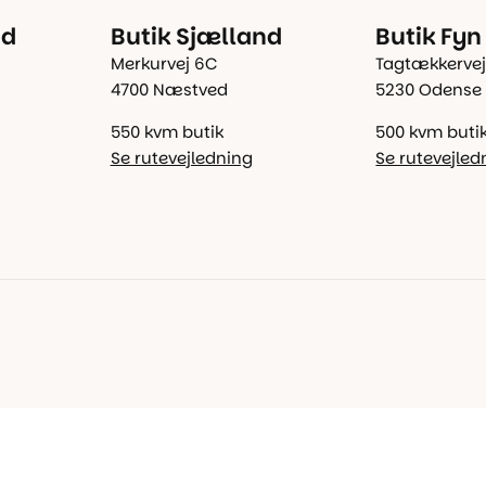
nd
Butik Sjælland
Butik Fyn
Merkurvej 6C
Tagtækkervej
4700 Næstved
5230 Odense
550 kvm butik
500 kvm buti
Se rutevejledning
Se rutevejled