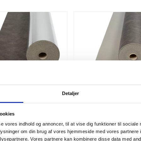
 EXTREME Compact
NO NOISE EXTREME Compac
p
u/dampsp.
r.
410,00
kr.
Detaljer
ookies
se vores indhold og annoncer, til at vise dig funktioner til sociale
oplysninger om din brug af vores hjemmeside med vores partnere i
ysepartnere. Vores partnere kan kombinere disse data med andr