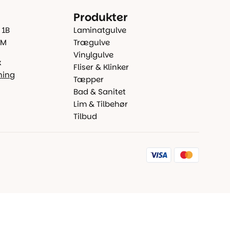
Produkter
 1B
Laminatgulve
 M
Trægulve
Vinylgulve
k
Fliser & Klinker
ning
Tæpper
Bad & Sanitet
Lim & Tilbehør
Tilbud