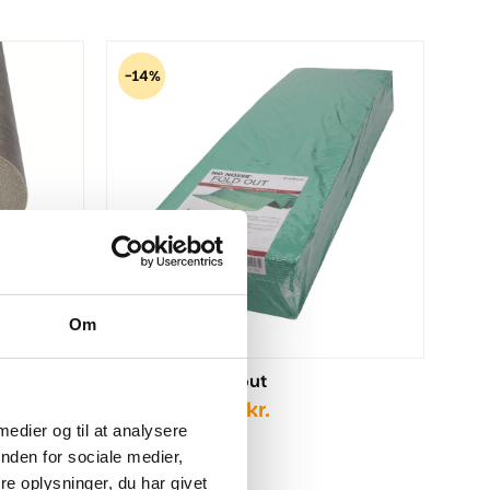
-14%
t
Om
No Noise - Fold out
Den
Den
249,00
kr.
289,00
kr.
oprindelige
aktuelle
 medier og til at analysere
pris
pris
nden for sociale medier,
var:
er:
e oplysninger, du har givet