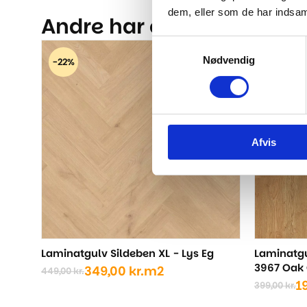
dem, eller som de har indsaml
Andre har også kigget på.
Samtykkevalg
Nødvendig
-22%
-50%
Afvis
Laminatgulv Sildeben XL - Lys Eg
Laminatgu
3967 Oak 
349,00
kr.
m2
449,00
kr.
Den
Den
1
399,00
kr.
oprindelige
aktuelle
Den
Den
pris
pris
oprindel
aktuelle