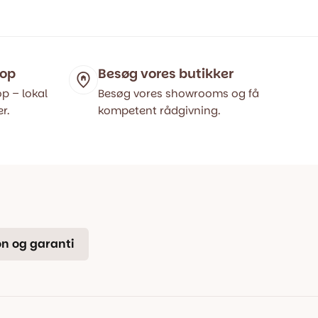
pris
pris
var:
er:
399,00 kr..
199,00 kr..
hop
Besøg vores butikker
p – lokal
Besøg vores showrooms og få
r.
kompetent rådgivning.
n og garanti