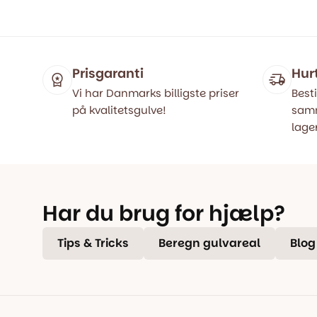
var:
er:
pris
pris
449,00 kr..
349,00 kr..
var:
er:
399,00 kr
199,00 kr
Prisgaranti
Hur
Vi har Danmarks billigste priser
Besti
på kvalitetsgulve!
samm
lager
Har du brug for hjælp?
Tips & Tricks
Beregn gulvareal
Blog