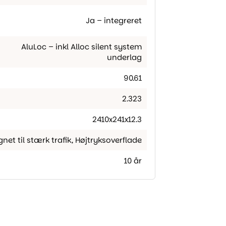
Ja – integreret
AluLoc – inkl Alloc silent system
underlag
90.61
2.323
2410x241x12.3
gnet til stærk trafik
,
Højtryksoverflade
10 år