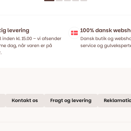
pris
pris
var:
er:
..
..
399,00 kr..
199,00 kr..
tig levering
100% dansk webs
l inden kl. 15.00 – vi afsender
Dansk butik og websho
e dag, når varen er på
service og gulveksperte
.
Kontakt os
Fragt og levering
Reklamatio