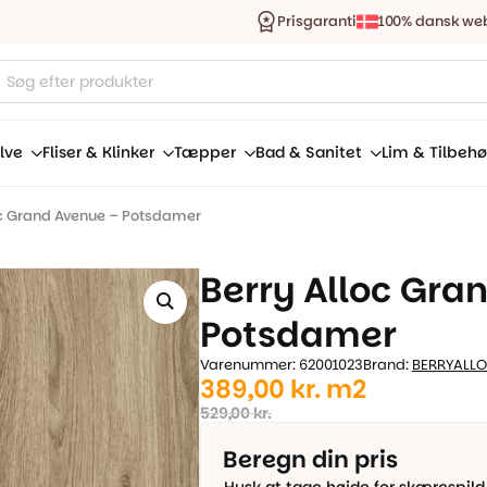
Prisgaranti
100% dansk we
ucts
ch
lve
Fliser & Klinker
Tæpper
Bad & Sanitet
Lim & Tilbehø
oc Grand Avenue – Potsdamer
Berry Alloc Gra
Potsdamer
Varenummer: 62001023
Brand:
BERRYALL
Den
Den
389,00
kr.
m2
oprindelige
aktuelle
529,00
kr.
pris
pris
Beregn din pris
var:
er: