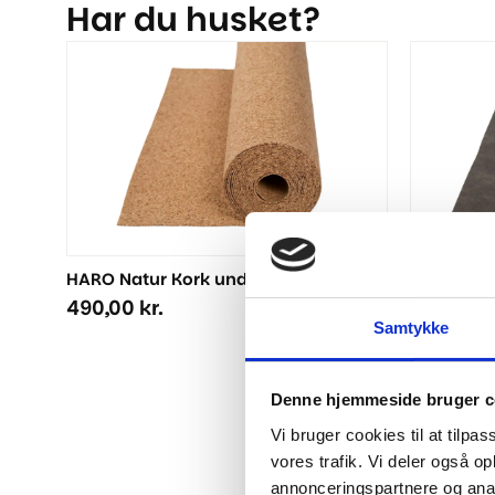
Har du husket?
HARO Natur Kork underlag 10 m2
NO NOISE
m/damps
490,00
kr.
459,00
k
Samtykke
Denne hjemmeside bruger c
Vi bruger cookies til at tilpas
vores trafik. Vi deler også 
annonceringspartnere og anal