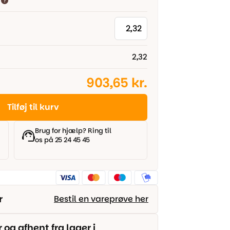
2,32
903,65 kr.
Tilføj til kurv
Brug for hjælp? Ring til
os på 25 24 45 45
r
Bestil en vareprøve her
g afhent fra lager i