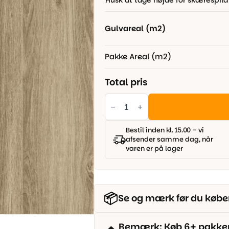
Husk at tage højde for skærespild
529,00 kr..
389,00 kr..
Gulvareal (m2)
Pakke Areal (m2)
Total pris
Berry
Alloc
Grand
Avenue
-
Bestil inden kl. 15.00 – vi
Potsdamer
afsender samme dag, når
antal
varen er på lager
📦
Se og mærk før du købe
Bemærk: Køb 6+ pakker o