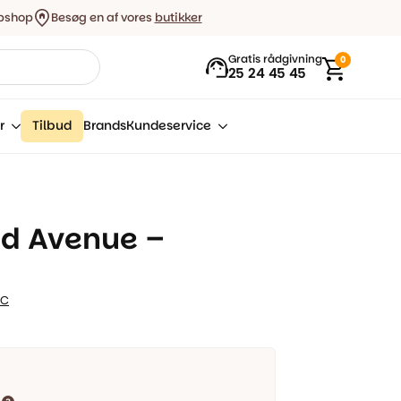
bshop
Besøg en af vores
butikker
Gratis rådgivning
0
25 24 45 45
r
Tilbud
Brands
Kundeservice
nd Avenue –
OC