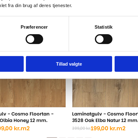
et fra din brug af deres tjenester.
..
Præferencer
Statistik
-50%
Tillad valgte
lv - Cosmo Floortan -
Laminatgulv - Cosmo Floor
Olbia Honey 12 mm.
3528 Oak Elba Natur 12 mm
99,00
kr.
m2
199,00
kr.
m2
399,00
kr.
Den
Den
ige
oprindelige
aktuelle