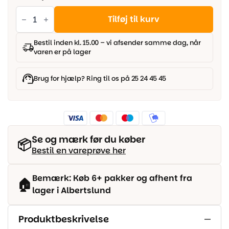
Atlantic
-
Tilføj til kurv
Natural
Oak
antal
Bestil inden kl. 15.00 – vi afsender samme dag, når
varen er på lager
Brug for hjælp? Ring til os på 25 24 45 45
Se og mærk før du køber
📦
Bestil en vareprøve her
Bemærk: Køb 6+ pakker og afhent fra
🏠
lager i Albertslund
Produktbeskrivelse