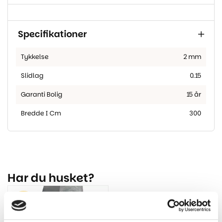
Specifikationer
Tykkelse
2 mm
Slidlag
0.15
Garanti Bolig
15 år
Bredde I Cm
300
Har du husket?
-31%