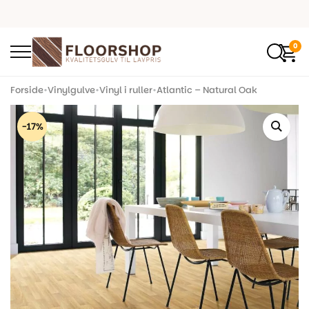
0
Forside
•
Vinylgulve
•
Vinyl i ruller
•
Atlantic – Natural Oak
-17%