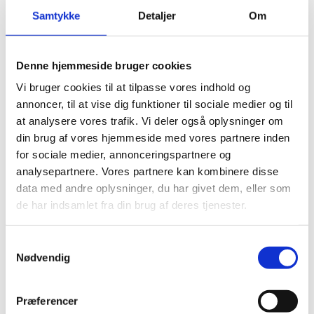
Samtykke
Detaljer
Om
No Noise - Vinyl prof.
Denne hjemmeside bruger cookies
u/damspær
Den
Den
499,00
kr.
720,00
kr.
Vi bruger cookies til at tilpasse vores indhold og
oprindelige
aktuelle
annoncer, til at vise dig funktioner til sociale medier og til
pris
pris
at analysere vores trafik. Vi deler også oplysninger om
var:
er:
720,00 kr..
499,00 kr..
din brug af vores hjemmeside med vores partnere inden
Andre har også kigget
for sociale medier, annonceringspartnere og
analysepartnere. Vores partnere kan kombinere disse
på...
data med andre oplysninger, du har givet dem, eller som
de har indsamlet fra din brug af deres tjenester.
-20%
-20%
-
Samtykkevalg
Nødvendig
Præferencer