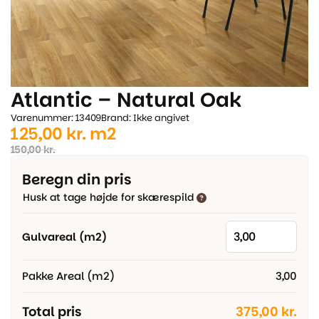
Atlantic – Natural Oak
Varenummer: 13409
Brand: Ikke angivet
Den
Den
125,00
kr.
m2
oprindelige
aktuelle
150,00
kr.
pris
pris
Beregn din pris
var:
er:
Husk at tage højde for skærespild
150,00 kr..
125,00 kr..
Gulvareal (m2)
Pakke Areal (m2)
3,00
Total pris
375,00 kr.