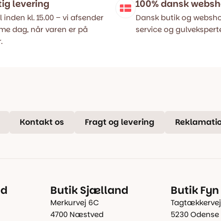
tig levering
100% dansk webs
l inden kl. 15.00 – vi afsender
Dansk butik og websho
e dag, når varen er på
service og gulveksperte
.
Kontakt os
Fragt og levering
Reklamatio
nd
Butik Sjælland
Butik Fyn
Merkurvej 6C
Tagtækkervej
4700 Næstved
5230 Odense