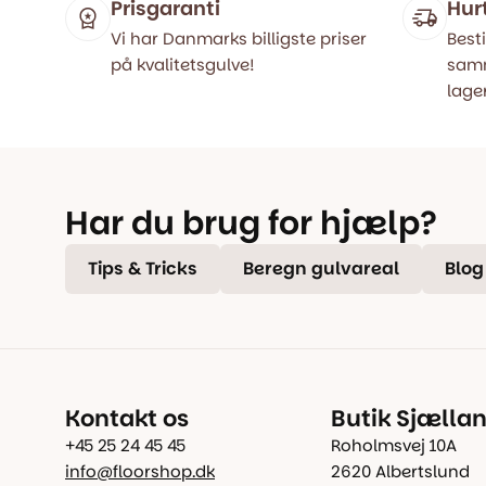
Prisgaranti
Hur
Vi har Danmarks billigste priser
Besti
på kvalitetsgulve!
samm
lager
Har du brug for hjælp?
Tips & Tricks
Beregn gulvareal
Blog
Kontakt os
Butik Sjælla
+45 25 24 45 45
Roholmsvej 10A
info@floorshop.dk
2620 Albertslund