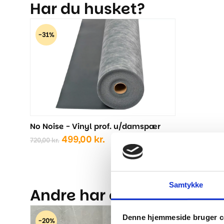
Har du husket?
-31%
No Noise - Vinyl prof. u/damspær
Den
Den
499,00
kr.
720,00
kr.
oprindelige
aktuelle
pris
pris
var:
er:
720,00 kr..
499,00 kr..
Samtykke
Andre har også kigget på.
Denne hjemmeside bruger c
-20%
-20%