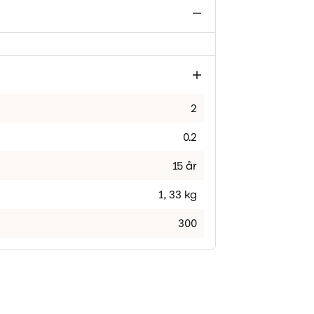
2
0.2
15 år
1
,
33 kg
300