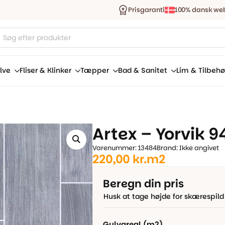
Prisgaranti
100% dansk we
ucts
ch
lve
Fliser & Klinker
Tæpper
Bad & Sanitet
Lim & Tilbehø
Artex – Yorvik 
Varenummer: 13484
Brand: Ikke angivet
220,00
kr.
m2
Beregn din pris
Husk at tage højde for skærespild
Gulvareal (m2)