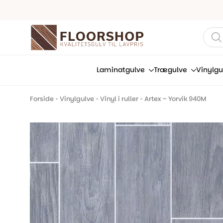
Prod
sear
Laminatgulve
Trægulve
Vinylgu
Forside
•
Vinylgulve
•
Vinyl i ruller
•
Artex – Yorvik 940M