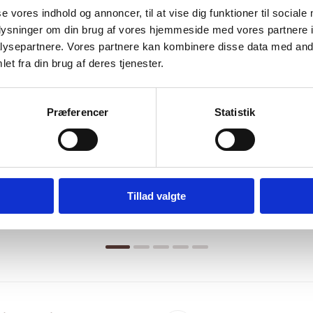
se vores indhold og annoncer, til at vise dig funktioner til sociale
oplysninger om din brug af vores hjemmeside med vores partnere i
ysepartnere. Vores partnere kan kombinere disse data med andr
et fra din brug af deres tjenester.
Præferencer
Statistik
 - SPC Cameron Stone XXL
Vinylgulv - SPC Sanremo S
Tillad valgte
99,00
kr.
m2
399,00
kr.
m2
499,00
kr.
Den
Den
ige
oprindelige
aktuelle
pris
pris
var:
er:
..
..
499,00 kr..
399,00 kr..