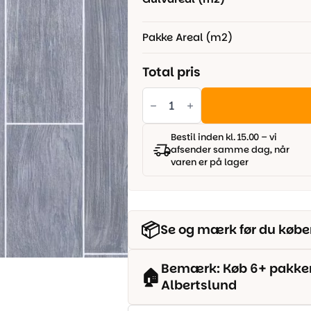
Pakke Areal (m2)
Total pris
Artex
-
Yorvik
940M
antal
Bestil inden kl. 15.00 – vi
afsender samme dag, når
varen er på lager
📦
Se og mærk før du købe
Bemærk: Køb 6+ pakker o
🏠
Albertslund