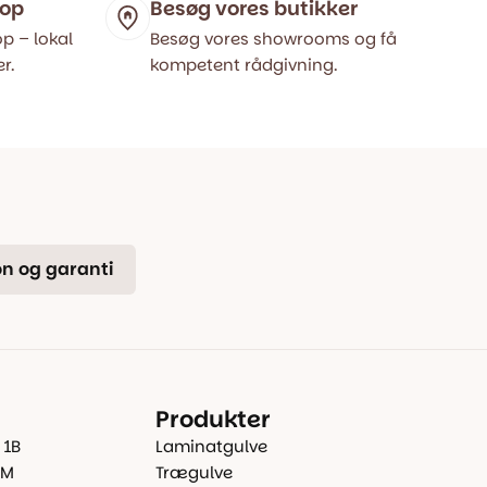
hop
Besøg vores butikker
p – lokal
Besøg vores showrooms og få
r.
kompetent rådgivning.
n og garanti
Produkter
 1B
Laminatgulve
 M
Trægulve