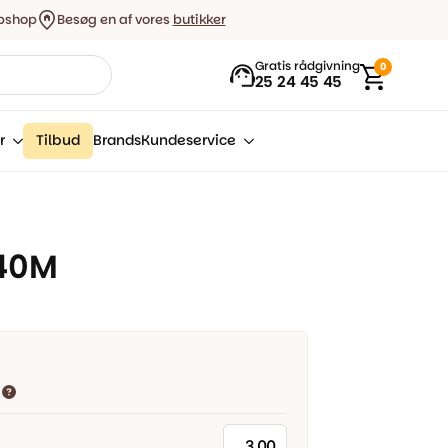
bshop
Besøg en af vores
butikker
Gratis rådgivning
0
25 24 45 45
r
Tilbud
Brands
Kundeservice
940M