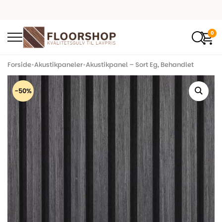
0
Forside
•
Akustikpaneler
•
Akustikpanel – Sort Eg, Behandlet
-50%