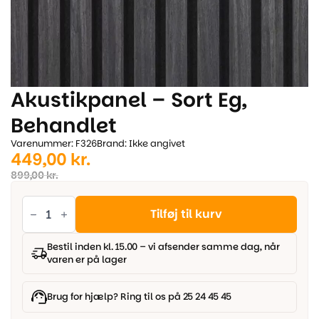
Akustikpanel – Sort Eg,
Behandlet
Varenummer: F326
Brand: Ikke angivet
Den
Den
449,00
kr.
oprindelige
aktuelle
899,00
kr.
pris
pris
Akustikpanel
-
Tilføj til kurv
var:
er:
Sort
Eg,
899,00 kr..
449,00 kr..
Behandlet
Bestil inden kl. 15.00 – vi afsender samme dag, når
antal
varen er på lager
Brug for hjælp? Ring til os på 25 24 45 45