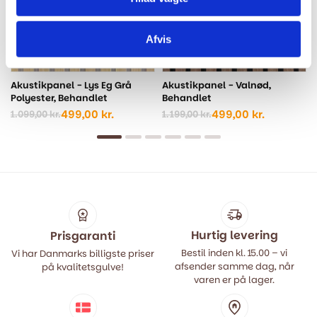
Afvis
Akustikpanel - Lys Eg Grå
Akustikpanel - Valnød,
Polyester, Behandlet
Behandlet
499,00
kr.
499,00
kr.
1.099,00
kr.
1.199,00
kr.
Den
Den
Den
Den
oprindelige
aktuelle
oprindelige
aktuelle
pris
pris
pris
pris
var:
er:
var:
er:
1.099,00 kr..
499,00 kr..
1.199,00 kr..
499,00 kr..
Hurtig levering
Prisgaranti
Bestil inden kl. 15.00 – vi
Vi har Danmarks billigste priser
afsender samme dag, når
på kvalitetsgulve!
varen er på lager.