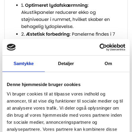
1.
Optimeret lydafskærmning
:
Akustikpaneler reducerer ekko og
støjniveauer i rummet, hvilket skaber en
behagelig lydoplevelse.
2.
Æstetisk forbedring
: Panelerne findes i 7
forskellige farver og designs, der kan
tilpasses enhver indretning for et stilfuldt
udseende.
3.
Holdbarhed
: Materialer af høj kvalitet som
Samtykke
Detaljer
Om
MDF-beklædning og genanvendt polyester
sikrer langvarig ydeevne og
modstandsdygtighed.
Denne hjemmeside bruger cookies
4.
Miljøvenlige
: Ved at bruge genanvendte
Vi bruger cookies til at tilpasse vores indhold og
materialer bidrager akustikpaneler til
annoncer, til at vise dig funktioner til sociale medier og til
bæredygtighed og miljøhensyn – og er
at analysere vores trafik. Vi deler også oplysninger om
samtidig FSC Certificeret.
din brug af vores hjemmeside med vores partnere inden
5.
Nem installation
: Panelerne er nemme at
for sociale medier, annonceringspartnere og
montere og kan tilpasses rummets specifikke
analysepartnere. Vores partnere kan kombinere disse