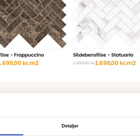
flise - Frappuccino
Sildebensflise - Statuario
1.699,00
kr.
m2
1.699,00
kr.
m2
1.899,00
kr.
Den
Den
ige
oprindelige
aktuelle
pris
pris
var:
er:
kr..
kr..
1.899,00 kr..
1.699,00 kr..
Detaljer