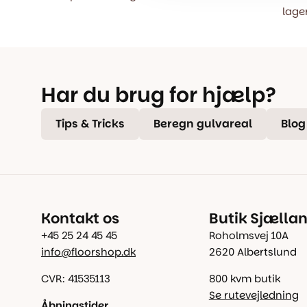
lager
Har du brug for hjælp?
Tips & Tricks
Beregn gulvareal
Blog
Kontakt os
Butik Sjælla
+45 25 24 45 45
Roholmsvej 10A
info@floorshop.dk
2620 Albertslund
CVR: 41535113
800 kvm butik
Se rutevejledning
Åbningstider