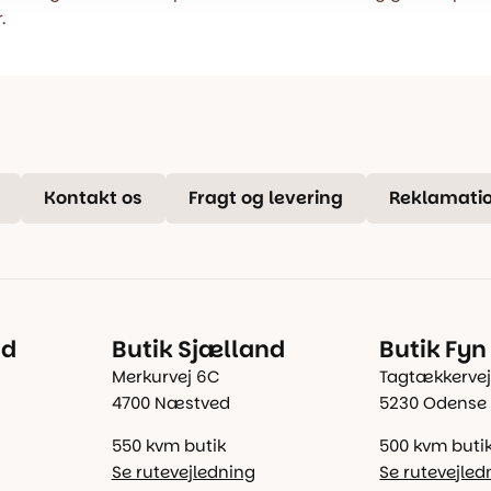
.
Kontakt os
Fragt og levering
Reklamatio
nd
Butik Sjælland
Butik Fyn
Merkurvej 6C
Tagtækkervej
4700 Næstved
5230 Odense
550 kvm butik
500 kvm buti
Se rutevejledning
Se rutevejled