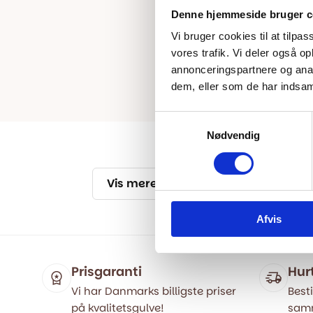
Denne hjemmeside bruger c
Vi bruger cookies til at tilpas
vores trafik. Vi deler også 
annonceringspartnere og anal
dem, eller som de har indsaml
Samtykkevalg
Nødvendig
Vis mere
Afvis
Prisgaranti
Hur
Vi har Danmarks billigste priser
Besti
på kvalitetsgulve!
samm