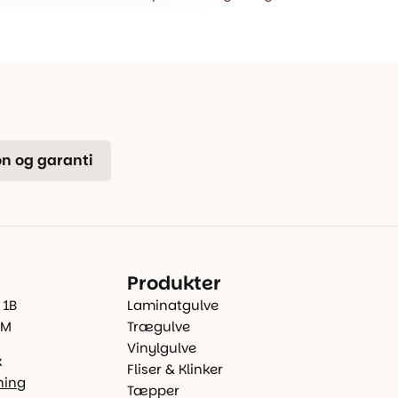
n og garanti
Produkter
 1B
Laminatgulve
 M
Trægulve
Vinylgulve
k
Fliser & Klinker
ning
Tæpper