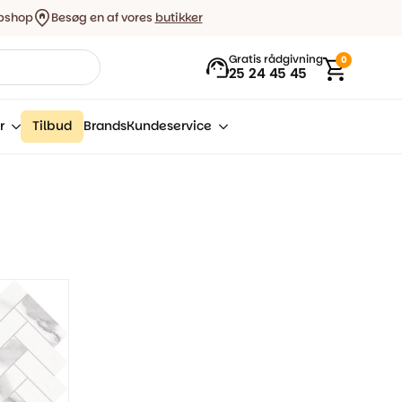
bshop
Besøg en af vores
butikker
Gratis rådgivning
0
25 24 45 45
r
Tilbud
Brands
Kundeservice