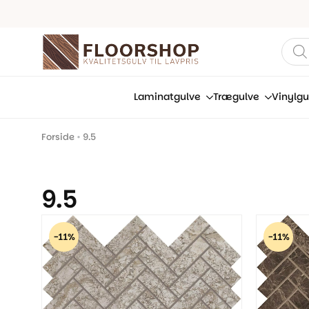
Prod
sear
Laminatgulve
Trægulve
Vinylgu
Forside
•
9.5
9.5
-11%
-11%