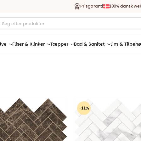
Prisgaranti
100% dansk we
ucts
ch
lve
Fliser & Klinker
Tæpper
Bad & Sanitet
Lim & Tilbehø
-11%