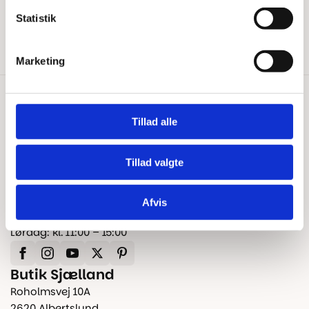
Statistik
Reklamation og garanti
Marketing
Kontakt os
Tillad alle
+45 25 24 45 45
info@floorshop.dk
Tillad valgte
CVR: 41535113
Åbningstider
Afvis
Man – Fre: kl. 10:00 – 17:00
Lørdag: kl. 11:00 – 15:00
Butik Sjælland
Roholmsvej 10A
2620 Albertslund