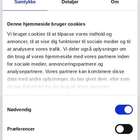
Samtykke
Detaljer
Om
Denne hjemmeside bruger cookies
Hurtig levering
Prisgaranti
Vi bruger cookies til at tilpasse vores indhold og
Bestil inden kl. 15.00 – vi
Vi har Danmarks billigste priser
afsender samme dag, når
på kvalitetsgulve!
annoncer, til at vise dig funktioner til sociale medier og til
varen er på lager.
at analysere vores trafik. Vi deler også oplysninger om
din brug af vores hjemmeside med vores partnere inden
for sociale medier, annonceringspartnere og
100% dansk webshop
Besøg vores butikker
analysepartnere. Vores partnere kan kombinere disse
Dansk butik og webshop –
Besøg vores showrooms og få
data med andre oplysninger, du har givet dem, eller som
lokal service og gulveksperter.
kompetent rådgivning.
de har indsamlet fra din brug af deres tjenester.
Samtykkevalg
Nødvendig
Har du brug for hjælp?
Tips & Tricks
Beregn gulvareal
Blog
Præferencer
Kontakt os
Fragt og levering