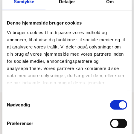
Samtykke
Detaljer
Om
Denne hjemmeside bruger cookies
Hurtig levering
Prisgaranti
Vi bruger cookies til at tilpasse vores indhold og
Bestil inden kl. 15.00 – vi
Vi har Danmarks billigste priser
afsender samme dag, når
på kvalitetsgulve!
annoncer, til at vise dig funktioner til sociale medier og til
varen er på lager.
at analysere vores trafik. Vi deler også oplysninger om
din brug af vores hjemmeside med vores partnere inden
for sociale medier, annonceringspartnere og
100% dansk webshop
Besøg vores butikker
analysepartnere. Vores partnere kan kombinere disse
Dansk butik og webshop –
Besøg vores showrooms og få
data med andre oplysninger, du har givet dem, eller som
lokal service og gulveksperter.
kompetent rådgivning.
de har indsamlet fra din brug af deres tjenester.
Samtykkevalg
Nødvendig
Har du brug for hjælp?
Tips & Tricks
Beregn gulvareal
Blog
Præferencer
Kontakt os
Fragt og levering