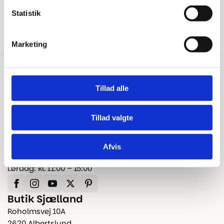
Statistik
Reklamation og garanti
Marketing
Kontakt os
Tillad alle
+45 25 24 45 45
info@floorshop.dk
Tillad valgte
CVR: 41535113
Åbningstider
Afvis
Man – Fre: kl. 10:00 – 17:00
Lørdag: kl. 11:00 – 15:00
Butik Sjælland
Roholmsvej 10A
2620 Albertslund