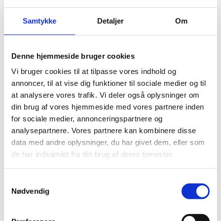
Samtykke
Detaljer
Om
Denne hjemmeside bruger cookies
Trægulv - NFloor - Plank
Trægulv - NFloor - Plank
Vi bruger cookies til at tilpasse vores indhold og
1900x190x14 mm. Hvid olie
1900x190x14 mm. Natur mat
lak
annoncer, til at vise dig funktioner til sociale medier og til
649,00
kr.
m2
799,00
kr.
Den
Den
599,00
kr.
m2
799,00
kr.
at analysere vores trafik. Vi deler også oplysninger om
oprindelige
aktuelle
Den
Den
pris
pris
oprindelige
aktuelle
din brug af vores hjemmeside med vores partnere inden
var:
er:
pris
pris
for sociale medier, annonceringspartnere og
-25%
799,00 kr..
649,00 kr..
var:
er:
analysepartnere. Vores partnere kan kombinere disse
799,00 kr..
599,00 kr..
data med andre oplysninger, du har givet dem, eller som
de har indsamlet fra din brug af deres tjenester.
Samtykkevalg
Nødvendig
Trægulv - NFloor - Plank