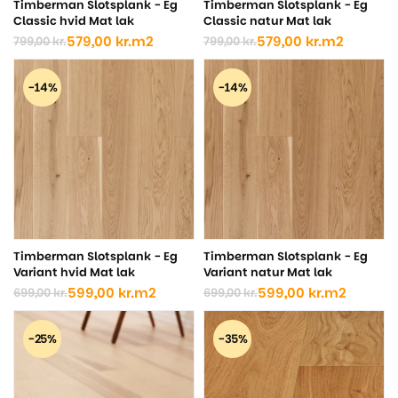
Timberman Slotsplank - Eg
Timberman Slotsplank - Eg
Classic hvid Mat lak
Classic natur Mat lak
579,00
kr.
m2
579,00
kr.
m2
799,00
kr.
799,00
kr.
Den
Den
Den
Den
oprindelige
aktuelle
oprindelige
aktuelle
pris
pris
pris
pris
-14%
-14%
var:
er:
var:
er:
799,00 kr..
579,00 kr..
799,00 kr..
579,00 kr..
Timberman Slotsplank - Eg
Timberman Slotsplank - Eg
Variant hvid Mat lak
Variant natur Mat lak
599,00
kr.
m2
599,00
kr.
m2
699,00
kr.
699,00
kr.
Den
Den
Den
Den
oprindelige
aktuelle
oprindelige
aktuelle
pris
pris
pris
pris
-25%
-35%
var:
er:
var:
er:
699,00 kr..
599,00 kr..
699,00 kr..
599,00 kr..