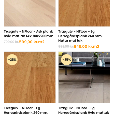
Trægulv - NFloor - Ask plank
Trægulv - NFloor - Eg
hvid matlak 14x180x2200mm
Herregårdsplank 240 mm.
Natur mat lak
599,00
kr.
m2
799,00
kr.
Den
Den
649,00
kr.
m2
999,00
kr.
oprindelige
aktuelle
Den
Den
pris
pris
oprindelige
aktuelle
var:
er:
pris
pris
-35%
-35%
799,00 kr..
599,00 kr..
var:
er:
999,00 kr..
649,00 kr..
Trægulv - NFloor - Eg
Trægulv - NFloor - Eg
Herregårdsplank 240 mm.
Herregårdsplank Hvid matlak