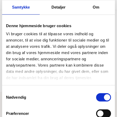
Samtykke
Detaljer
Om
Denne hjemmeside bruger cookies
Hurtig levering
Prisgaranti
Vi bruger cookies til at tilpasse vores indhold og
Bestil inden kl. 15.00 – vi
annoncer, til at vise dig funktioner til sociale medier og til
Vi har Danmarks billigste priser
afsender samme dag, når
på kvalitetsgulve!
at analysere vores trafik. Vi deler også oplysninger om
varen er på lager.
din brug af vores hjemmeside med vores partnere inden
for sociale medier, annonceringspartnere og
analysepartnere. Vores partnere kan kombinere disse
100% dansk webshop
Besøg vores butikker
data med andre oplysninger, du har givet dem, eller som
Dansk butik og webshop –
Besøg vores showrooms og få
de har indsamlet fra din brug af deres tjenester.
lokal service og gulveksperter.
kompetent rådgivning.
Samtykkevalg
Nødvendig
Har du brug for hjælp?
Præferencer
Tips & Tricks
Beregn gulvareal
Blog