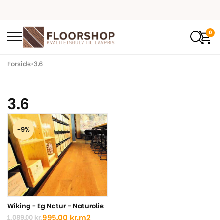
0
Forside
•
3.6
3.6
-9%
Wiking - Eg Natur - Naturolie
995,00
kr.
m2
1.089,00
kr.