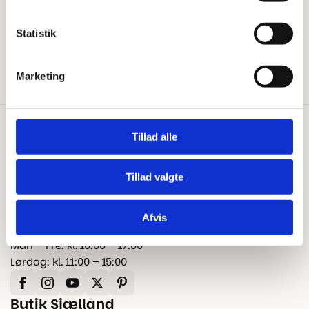
Kontakt os
Fragt og levering
Statistik
Reklamation og garanti
Marketing
Tillad alle
Kontakt os
+45 25 24 45 45
info@floorshop.dk
Tillad valgte
CVR: 41535113
Afvis
Åbningstider
Man – Fre: kl. 10:00 – 17:00
Lørdag: kl. 11:00 – 15:00
Butik Sjælland