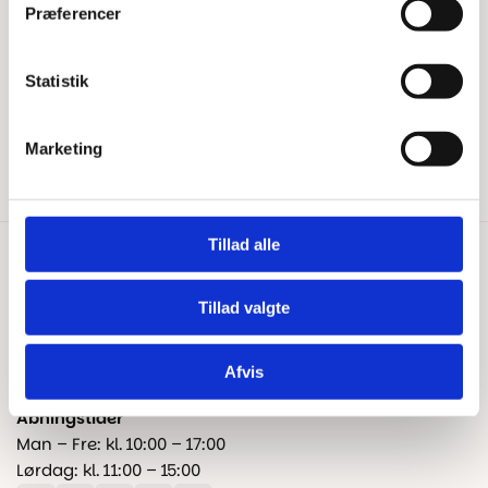
Har du brug for hjælp?
Præferencer
Tips & Tricks
Beregn gulvareal
Blog
Statistik
Kontakt os
Fragt og levering
Marketing
Reklamation og garanti
Tillad alle
Kontakt os
+45 25 24 45 45
Tillad valgte
info@floorshop.dk
Afvis
CVR: 41535113
Åbningstider
Man – Fre: kl. 10:00 – 17:00
Lørdag: kl. 11:00 – 15:00