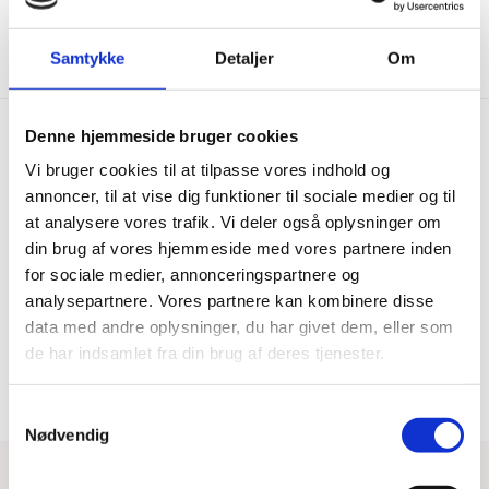
Vis mere
Samtykke
Detaljer
Om
Denne hjemmeside bruger cookies
Vi bruger cookies til at tilpasse vores indhold og
Hurtig levering
Prisgaranti
annoncer, til at vise dig funktioner til sociale medier og til
at analysere vores trafik. Vi deler også oplysninger om
Bestil inden kl. 15.00 – vi
Vi har Danmarks billigste priser
afsender samme dag, når
på kvalitetsgulve!
din brug af vores hjemmeside med vores partnere inden
varen er på lager.
for sociale medier, annonceringspartnere og
analysepartnere. Vores partnere kan kombinere disse
data med andre oplysninger, du har givet dem, eller som
100% dansk webshop
Besøg vores butikker
de har indsamlet fra din brug af deres tjenester.
Dansk butik og webshop –
Besøg vores showrooms og få
lokal service og gulveksperter.
kompetent rådgivning.
Samtykkevalg
Nødvendig