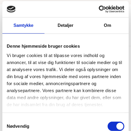
Samtykke
Detaljer
Om
Vis mere
Denne hjemmeside bruger cookies
Vi bruger cookies til at tilpasse vores indhold og
annoncer, til at vise dig funktioner til sociale medier og til
at analysere vores trafik. Vi deler også oplysninger om
Hurtig levering
Prisgaranti
din brug af vores hjemmeside med vores partnere inden
Bestil inden kl. 15.00 – vi
Vi har Danmarks billigste priser
for sociale medier, annonceringspartnere og
afsender samme dag, når
på kvalitetsgulve!
analysepartnere. Vores partnere kan kombinere disse
varen er på lager.
data med andre oplysninger, du har givet dem, eller som
de har indsamlet fra din brug af deres tjenester.
100% dansk webshop
Besøg vores butikker
Dansk butik og webshop –
Besøg vores showrooms og få
Samtykkevalg
lokal service og gulveksperter.
kompetent rådgivning.
Nødvendig