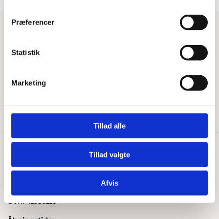
Præferencer
Har du brug for hjælp?
Statistik
Tips & Tricks
Beregn gulvareal
Blog
Kontakt os
Fragt og levering
Marketing
Reklamation og garanti
Tillad alle
Tillad valgte
Kontakt os
+45 25 24 45 45
info@floorshop.dk
Afvis
CVR: 41535113