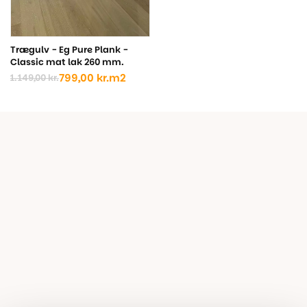
Trægulv - Eg Pure Plank -
Classic mat lak 260 mm.
799,00
kr.
m2
1.149,00
kr.
Den
Den
oprindelige
aktuelle
pris
pris
var:
er:
1.149,00 kr..
799,00 kr..