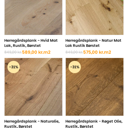
Herregårdsplank - Hvid Mat
Herregårdsplank - Natur Mat
Lak, Rustik, Børstet
Lak Rustik Børstet
589,00
kr.
m2
575,00
kr.
m2
849,00
kr.
849,00
kr.
Den
Den
Den
Den
oprindelige
aktuelle
oprindelige
aktuelle
pris
pris
pris
pris
-31%
-31%
var:
er:
var:
er:
849,00 kr..
589,00 kr..
849,00 kr..
575,00 kr..
Herregårdsplank - Naturolie,
Herregårdsplank - Røget Olie,
Rustik, Børstet
Rustik, Børstet