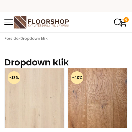
0
Forside
•
Dropdown klik
Dropdown klik
-13%
-40%