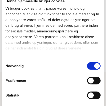
Denne hjemmeside bruger cookies
pris
pris
-31%
var:
er:
Vi bruger cookies til at tilpasse vores indhold og
999,00 kr..
829,00 kr..
annoncer, til at vise dig funktioner til sociale medier og til
at analysere vores trafik. Vi deler også oplysninger om
din brug af vores hjemmeside med vores partnere inden
for sociale medier, annonceringspartnere og
analysepartnere. Vores partnere kan kombinere disse
data med andre oplysninger, du har givet dem, eller som
de har indsamlet fra din brug af deres tjenester.
Herregårdsplank - Invisible
Mat Lak Rustik Børstet
589,00
kr.
m2
849,00
kr.
Samtykkevalg
Den
Den
Nødvendig
oprindelige
aktuelle
pris
pris
var:
er:
849,00 kr..
589,00 kr..
Præferencer
Statistik