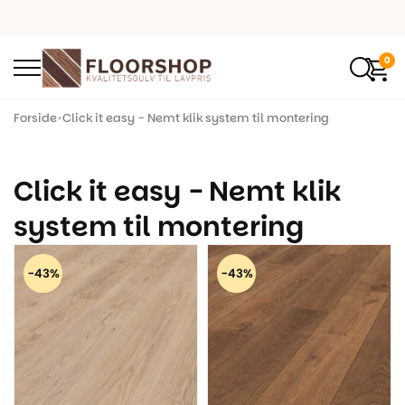
0
Forside
•
Click it easy - Nemt klik system til montering
Click it easy - Nemt klik
system til montering
-43%
-43%