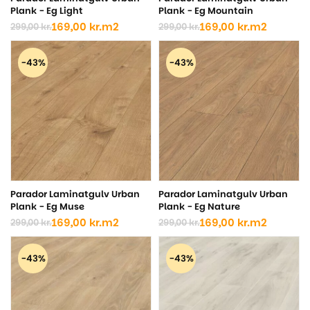
Plank - Eg Light
Plank - Eg Mountain
169,00
kr.
m2
169,00
kr.
m2
299,00
kr.
299,00
kr.
Den
Den
Den
Den
oprindelige
aktuelle
oprindelige
aktuelle
pris
pris
pris
pris
-43%
-43%
var:
er:
var:
er:
299,00 kr..
169,00 kr..
299,00 kr..
169,00 kr..
Parador Laminatgulv Urban
Parador Laminatgulv Urban
Plank - Eg Muse
Plank - Eg Nature
169,00
kr.
m2
169,00
kr.
m2
299,00
kr.
299,00
kr.
Den
Den
Den
Den
oprindelige
aktuelle
oprindelige
aktuelle
pris
pris
pris
pris
-43%
-43%
var:
er:
var:
er:
299,00 kr..
169,00 kr..
299,00 kr..
169,00 kr..