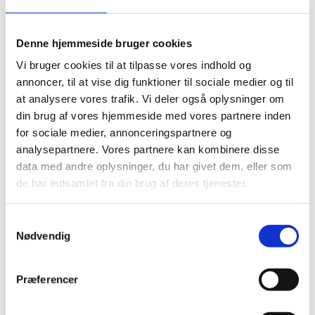
oprindelige
aktuelle
oprindelige
aktuelle
pris
pris
pris
pris
-57%
-15%
var:
er:
var:
er:
Denne hjemmeside bruger cookies
299,00 kr..
169,00 kr..
299,00 kr..
169,00 kr..
Vi bruger cookies til at tilpasse vores indhold og
annoncer, til at vise dig funktioner til sociale medier og til
at analysere vores trafik. Vi deler også oplysninger om
din brug af vores hjemmeside med vores partnere inden
for sociale medier, annonceringspartnere og
Trægulv - ter Hürne - Grand
analysepartnere. Vores partnere kan kombinere disse
Velvet Collection - T01 Eg
Parador Laminatgulv Urban
data med andre oplysninger, du har givet dem, eller som
949,00
kr.
m2
1.110,00
kr.
Den
Den
Plank - Valnød Forest
de har indsamlet fra din brug af deres tjenester.
oprindelige
aktuelle
149,00
kr.
m2
349,00
kr.
Den
Den
pris
pris
oprindelige
aktuelle
var:
er:
Samtykkevalg
pris
pris
1.110,00 kr..
949,00 kr..
-37%
-6%
Nødvendig
var:
er:
349,00 kr..
149,00 kr..
Præferencer