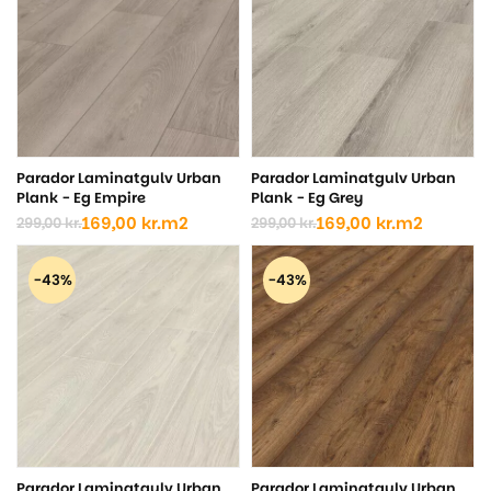
299,00 kr..
169,00 kr..
299,00 kr..
169,00 kr..
Parador Laminatgulv Urban
Parador Laminatgulv Urban
Plank - Eg Empire
Plank - Eg Grey
169,00
kr.
m2
169,00
kr.
m2
299,00
kr.
299,00
kr.
Den
Den
Den
Den
oprindelige
aktuelle
oprindelige
aktuelle
pris
pris
pris
pris
-43%
-43%
var:
er:
var:
er:
299,00 kr..
169,00 kr..
299,00 kr..
169,00 kr..
Parador Laminatgulv Urban
Parador Laminatgulv Urban