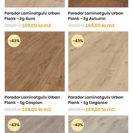
Parador Laminatgulv Urban
Parador Laminatgulv Urban
Plank - Eg Aura
Plank - Eg Autumn
169,00
kr.
m2
169,00
kr.
m2
299,00
kr.
299,00
kr.
Den
Den
Den
Den
oprindelige
aktuelle
oprindelige
aktuelle
pris
pris
pris
pris
-43%
-43%
var:
er:
var:
er:
299,00 kr..
169,00 kr..
299,00 kr..
169,00 kr..
Parador Laminatgulv Urban
Parador Laminatgulv Urban
Plank - Eg Caspian
Plank - Eg Elegance
169,00
kr.
m2
169,00
kr.
m2
299,00
kr.
299,00
kr.
Den
Den
Den
Den
oprindelige
aktuelle
oprindelige
aktuelle
pris
pris
pris
pris
-43%
-43%
var:
er:
var:
er: