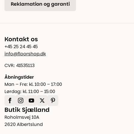
Reklamation og garanti
Kontakt os
+45 25 24 45 45
info@floorshop.dk
CVR: 41535113
Åbningstider
Man – Fre: kl. 10:00 – 17:00
Lørdag: kl. 11:00 – 15:00
Butik Sjælland
Roholmsvej 10A
2620 Albertslund