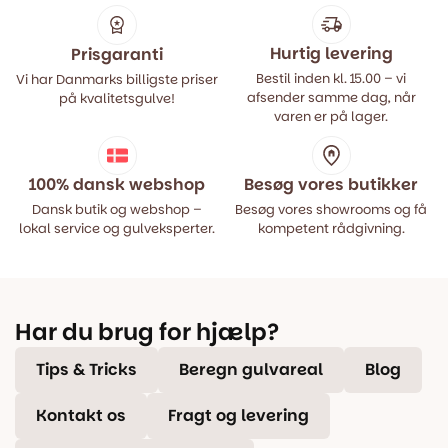
Hurtig levering
Prisgaranti
Bestil inden kl. 15.00 – vi
Vi har Danmarks billigste priser
afsender samme dag, når
på kvalitetsgulve!
varen er på lager.
100% dansk webshop
Besøg vores butikker
Dansk butik og webshop –
Besøg vores showrooms og få
lokal service og gulveksperter.
kompetent rådgivning.
Har du brug for hjælp?
Tips & Tricks
Beregn gulvareal
Blog
Kontakt os
Fragt og levering