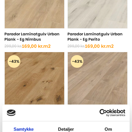
Parador Laminatgulv Urban
Parador Laminatgulv Urban
Plank - Eg Nimbus
Plank - Eg Perito
169,00
kr.
m2
169,00
kr.
m2
299,00
kr.
299,00
kr.
Den
Den
Den
Den
oprindelige
aktuelle
oprindelige
aktuelle
pris
pris
pris
pris
-43%
-43%
var:
er:
var:
er:
299,00 kr..
169,00 kr..
299,00 kr..
169,00 kr..
Parador Laminatgulv Urban
Parador Laminatgulv Urban
Plank - Eg Primus
Plank - Eg Spirit
Samtykke
Detaljer
Om
169,00
kr.
m2
169,00
kr.
m2
299,00
kr.
299,00
kr.
Den
Den
Den
Den