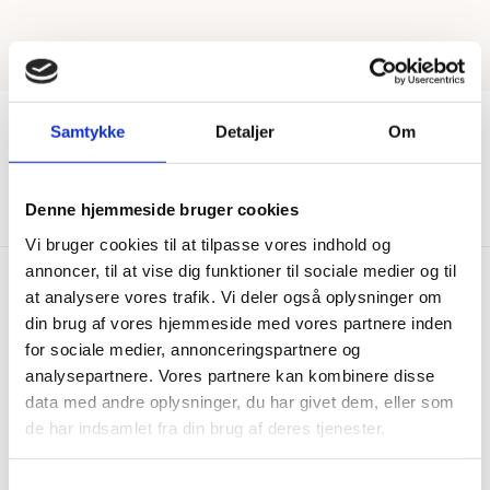
Samtykke
Detaljer
Om
Vis mere
Denne hjemmeside bruger cookies
Vi bruger cookies til at tilpasse vores indhold og
annoncer, til at vise dig funktioner til sociale medier og til
at analysere vores trafik. Vi deler også oplysninger om
din brug af vores hjemmeside med vores partnere inden
Hurtig levering
Prisgaranti
for sociale medier, annonceringspartnere og
Bestil inden kl. 15.00 – vi
Vi har Danmarks billigste priser
analysepartnere. Vores partnere kan kombinere disse
afsender samme dag, når
på kvalitetsgulve!
data med andre oplysninger, du har givet dem, eller som
varen er på lager.
de har indsamlet fra din brug af deres tjenester.
100% dansk webshop
Besøg vores butikker
Samtykkevalg