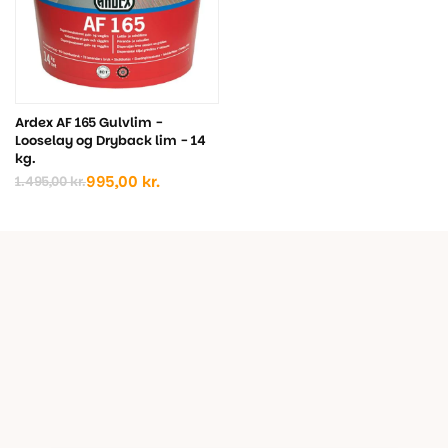
Ardex AF 165 Gulvlim -
Looselay og Dryback lim - 14
kg.
995,00
kr.
1.495,00
kr.
Den
Den
oprindelige
aktuelle
pris
pris
var:
er:
1.495,00 kr..
995,00 kr..