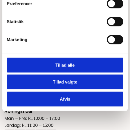
Har du brug for hjælp?
Præferencer
Tips & Tricks
Beregn gulvareal
Blog
Statistik
Kontakt os
Fragt og levering
Marketing
Reklamation og garanti
Tillad alle
Kontakt os
+45 25 24 45 45
Tillad valgte
info@floorshop.dk
Afvis
CVR: 41535113
Åbningstider
Man – Fre: kl. 10:00 – 17:00
Lørdag: kl. 11:00 – 15:00