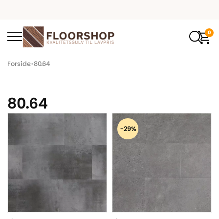
0
Forside
•
80.64
80.64
-29%