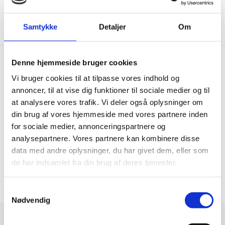
Vis mere
Samtykke
Detaljer
Om
Denne hjemmeside bruger cookies
Vi bruger cookies til at tilpasse vores indhold og
Hurtig levering
Prisgaranti
annoncer, til at vise dig funktioner til sociale medier og til
at analysere vores trafik. Vi deler også oplysninger om
Bestil inden kl. 15.00 – vi
Vi har Danmarks billigste priser
afsender samme dag, når
på kvalitetsgulve!
din brug af vores hjemmeside med vores partnere inden
varen er på lager.
for sociale medier, annonceringspartnere og
analysepartnere. Vores partnere kan kombinere disse
data med andre oplysninger, du har givet dem, eller som
100% dansk webshop
Besøg vores butikker
de har indsamlet fra din brug af deres tjenester.
Dansk butik og webshop –
Besøg vores showrooms og få
lokal service og gulveksperter.
kompetent rådgivning.
Samtykkevalg
Nødvendig