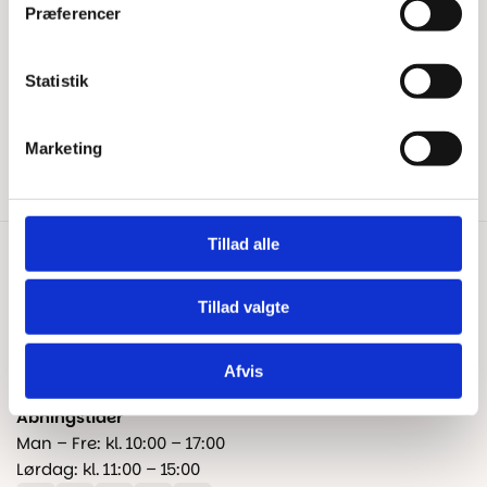
Har du brug for hjælp?
Præferencer
Tips & Tricks
Beregn gulvareal
Blog
Statistik
Kontakt os
Fragt og levering
Marketing
Reklamation og garanti
Tillad alle
Kontakt os
+45 25 24 45 45
Tillad valgte
info@floorshop.dk
Afvis
CVR: 41535113
Åbningstider
Man – Fre: kl. 10:00 – 17:00
Lørdag: kl. 11:00 – 15:00