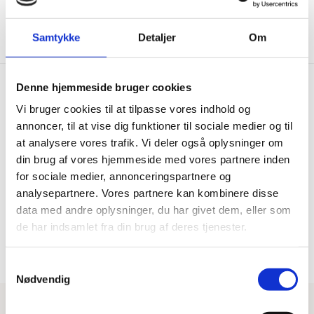
Vis mere
Samtykke
Detaljer
Om
Denne hjemmeside bruger cookies
Vi bruger cookies til at tilpasse vores indhold og
Hurtig levering
Prisgaranti
annoncer, til at vise dig funktioner til sociale medier og til
at analysere vores trafik. Vi deler også oplysninger om
Bestil inden kl. 15.00 – vi
Vi har Danmarks billigste priser
afsender samme dag, når
på kvalitetsgulve!
din brug af vores hjemmeside med vores partnere inden
varen er på lager.
for sociale medier, annonceringspartnere og
analysepartnere. Vores partnere kan kombinere disse
data med andre oplysninger, du har givet dem, eller som
100% dansk webshop
Besøg vores butikker
de har indsamlet fra din brug af deres tjenester.
Dansk butik og webshop –
Besøg vores showrooms og få
lokal service og gulveksperter.
kompetent rådgivning.
Samtykkevalg
Nødvendig