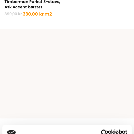
Timberman Parket 3-stavs,
Ask Accent børstet
330,00
kr.
m2
399,00
kr.
Den
Den
oprindelige
aktuelle
pris
pris
var:
er:
399,00 kr..
330,00 kr..