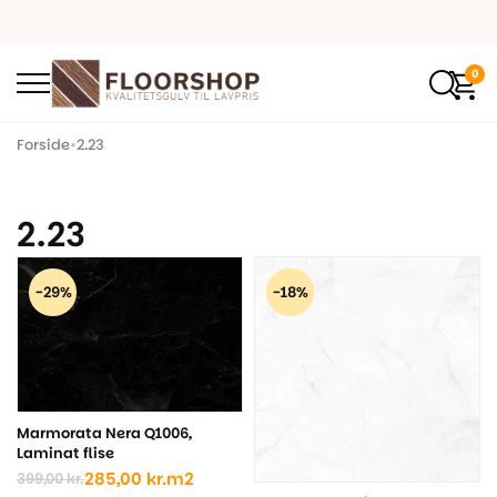
0
Forside
•
2.23
2.23
-29%
-18%
Marmorata Nera Q1006,
Laminat flise
285,00
kr.
m2
399,00
kr.
Den
Den