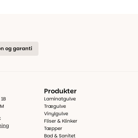
n og garanti
Produkter
 1B
Laminatgulve
 M
Trægulve
Vinylgulve
k
Fliser & Klinker
ning
Tæpper
Bad & Sanitet