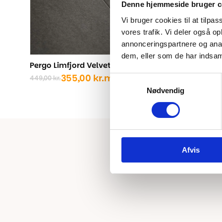
Denne hjemmeside bruger c
Vi bruger cookies til at tilpas
vores trafik. Vi deler også 
annonceringspartnere og anal
dem, eller som de har indsaml
Pergo Limfjord Velvet Storm
AGT Mørk 
- Inkl. u
355,00
kr.
m2
449,00
kr.
Samtykkevalg
Den
Den
2
399,00
kr.
Nødvendig
oprindelige
aktuelle
Den
Den
pris
pris
oprindel
aktuelle
var:
er:
pris
pris
449,00 kr..
355,00 kr..
var:
er:
399,00 kr
239,00 kr
Afvis