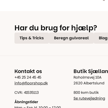
Har du brug for hjælp?
Tips & Tricks
Beregn gulvareal
Blog
Kontakt os
Butik Sjælla
+45 25 24 45 45
Roholmsvej 10A
info@floorshop.dk
2620 Albertslund
CVR: 41535113
800 kvm butik
Se rutevejledning
Åbningstider
Man – Fre: kl. 10:00 – 17:00