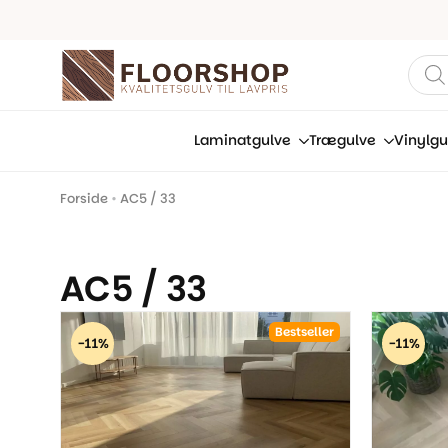
Prod
sear
Laminatgulve
Trægulve
Vinylgu
Forside
•
AC5 / 33
AC5 / 33
Bestseller
-11%
-11%