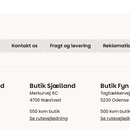
Kontakt os
Fragt og levering
Reklamatio
nd
Butik Sjælland
Butik Fyn
Merkurvej 6C
Tagtækkervej
4700 Næstved
5230 Odense
550 kvm butik
500 kvm buti
Se rutevejledning
Se rutevejled