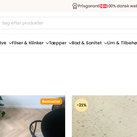
Prisgaranti
100% dansk we
ucts
ch
lve
Fliser & Klinker
Tæpper
Bad & Sanitet
Lim & Tilbehø
Bestseller
-21%