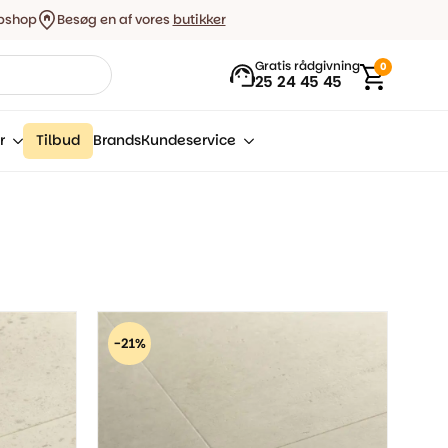
bshop
Besøg en af vores
butikker
Gratis rådgivning
0
25 24 45 45
r
Tilbud
Brands
Kundeservice
-21%