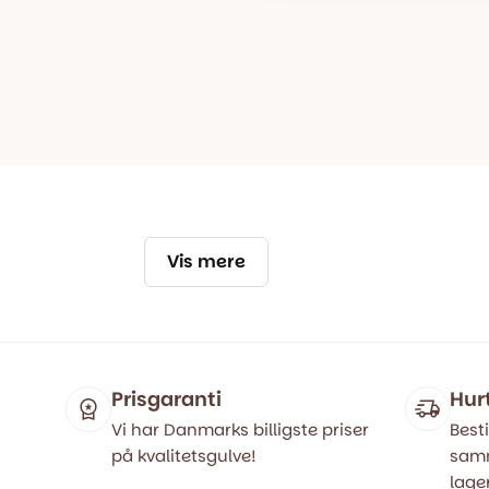
Vis mere
Prisgaranti
Hur
Vi har Danmarks billigste priser
Besti
på kvalitetsgulve!
samm
lager