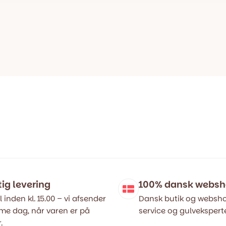
tig levering
100% dansk webs
l inden kl. 15.00 – vi afsender
Dansk butik og websho
e dag, når varen er på
service og gulveksperte
.