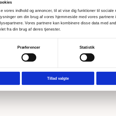
ookies
se vores indhold og annoncer, til at vise dig funktioner til sociale
oplysninger om din brug af vores hjemmeside med vores partnere i
ysepartnere. Vores partnere kan kombinere disse data med andr
et fra din brug af deres tjenester.
Eg 12mm - Plank, Klasse 33
nderlag - KAMPAGNE
39,00
kr.
m2
Præferencer
Statistik
ige
..
..
Tillad valgte