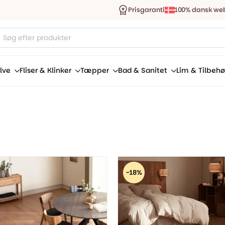
Prisgaranti
100% dansk we
ucts
ch
lve
Fliser & Klinker
Tæpper
Bad & Sanitet
Lim & Tilbehø
-18%