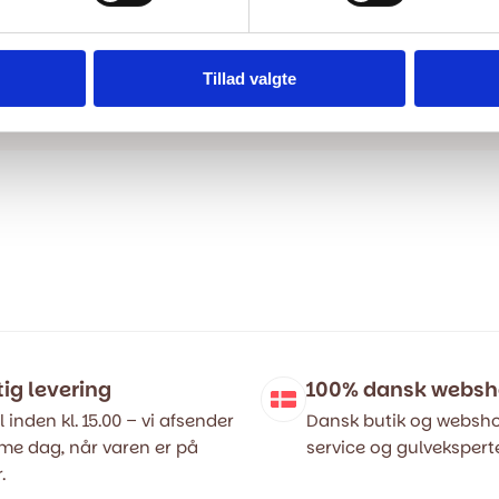
Tillad valgte
tig levering
100% dansk webs
l inden kl. 15.00 – vi afsender
Dansk butik og websho
e dag, når varen er på
service og gulveksperte
.