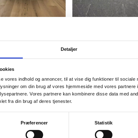
al - Bred Planke Eg
Wallmann Impressive Flise 
nn
Dark Grey
Detaljer
1.125,00
kr.
m2
369,00
kr.
m2
429,00
kr.
Den
Den
ige
oprindelige
aktuelle
pris
pris
ookies
var:
er:
kr..
kr..
429,00 kr..
369,00 kr..
se vores indhold og annoncer, til at vise dig funktioner til sociale
oplysninger om din brug af vores hjemmeside med vores partnere i
ysepartnere. Vores partnere kan kombinere disse data med andr
et fra din brug af deres tjenester.
Præferencer
Statistik