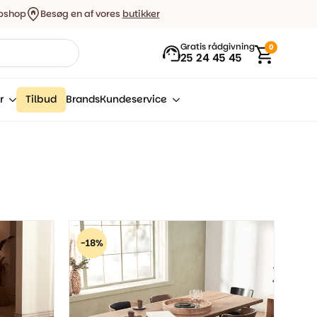
bshop
Besøg en af vores
butikker
Gratis rådgivning
0
25 24 45 45
r
Tilbud
Brands
Kundeservice
-18%