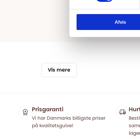
Afvis
Vis mere
Prisgaranti
Hur
Vi har Danmarks billigste priser
Besti
på kvalitetsgulve!
samm
lager