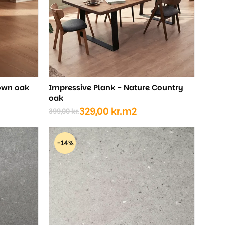
rown oak
Impressive Plank - Nature Country
oak
329,00
kr.
m2
399,00
kr.
Den
Den
oprindelige
aktuelle
pris
pris
-14%
var:
er:
399,00 kr..
329,00 kr..