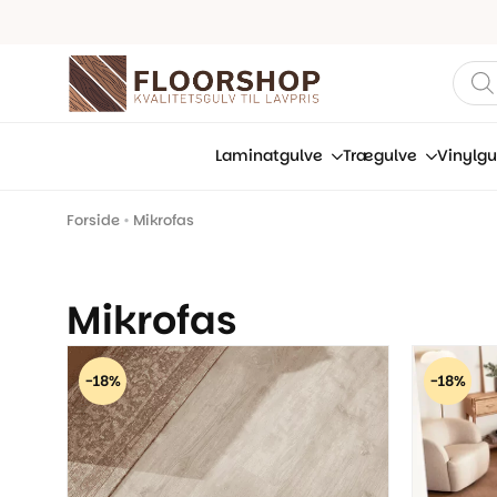
Prod
sear
Laminatgulve
Trægulve
Vinylgu
Forside
•
Mikrofas
Mikrofas
-18%
-18%