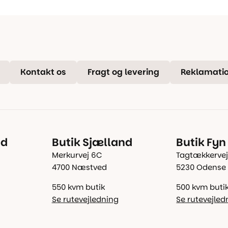
Kontakt os
Fragt og levering
Reklamatio
nd
Butik Sjælland
Butik Fyn
Merkurvej 6C
Tagtækkervej
4700 Næstved
5230 Odense
550 kvm butik
500 kvm buti
Se rutevejledning
Se rutevejled