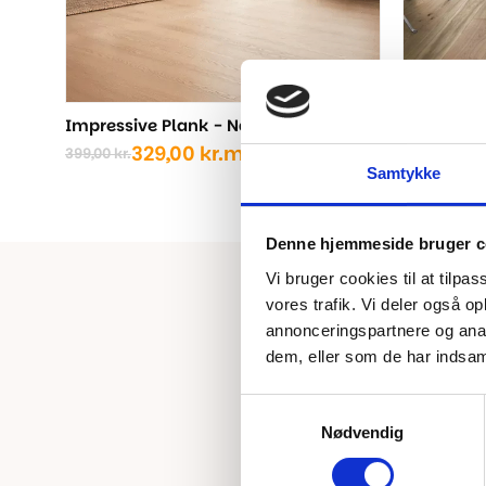
Impressive Plank - Nature Oak
Kährs Roy
Schönbru
329,00
kr.
m2
399,00
kr.
Den
Den
Samtykke
1.298,00
kr.
oprindelige
aktuelle
Den
Den
pris
pris
oprindel
aktuelle
var:
er:
pris
pris
Denne hjemmeside bruger c
399,00 kr..
329,00 kr..
var:
er:
1.298,00 
1.125,00 
Vi bruger cookies til at tilpas
vores trafik. Vi deler også 
annonceringspartnere og anal
dem, eller som de har indsaml
Samtykkevalg
Nødvendig