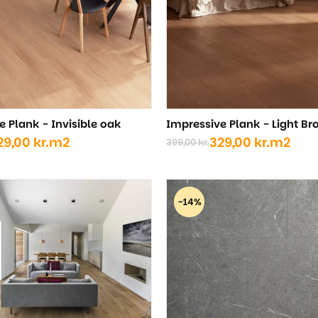
e Plank - Invisible oak
Impressive Plank - Light B
29,00
kr.
m2
329,00
kr.
m2
399,00
kr.
Den
Den
ige
oprindelige
aktuelle
pris
pris
var:
er:
-14%
..
..
399,00 kr..
329,00 kr..