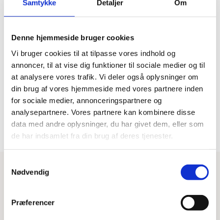
Samtykke
Detaljer
Om
Denne hjemmeside bruger cookies
Hurtig levering
Prisgaranti
Vi bruger cookies til at tilpasse vores indhold og
Bestil inden kl. 15.00 – vi
Vi har Danmarks billigste priser
afsender samme dag, når
på kvalitetsgulve!
annoncer, til at vise dig funktioner til sociale medier og til
varen er på lager.
at analysere vores trafik. Vi deler også oplysninger om
din brug af vores hjemmeside med vores partnere inden
for sociale medier, annonceringspartnere og
100% dansk webshop
Besøg vores butikker
analysepartnere. Vores partnere kan kombinere disse
Dansk butik og webshop –
Besøg vores showrooms og få
data med andre oplysninger, du har givet dem, eller som
lokal service og gulveksperter.
kompetent rådgivning.
de har indsamlet fra din brug af deres tjenester.
Samtykkevalg
Nødvendig
Har du brug for hjælp?
Tips & Tricks
Beregn gulvareal
Blog
Præferencer
Kontakt os
Fragt og levering