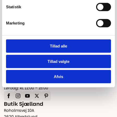
Statistik
Reklamation og garanti
Marketing
Kontakt os
Tillad alle
+45 25 24 45 45
info@floorshop.dk
Tillad valgte
CVR: 41535113
Åbningstider
Afvis
Man – Fre: kl. 10:00 – 17:00
Lørdag: kl. 11:00 – 15:00
Butik Sjælland
Roholmsvej 10A
2620 Albertslund