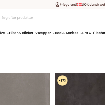
Prisgaranti
100% dansk we
ucts
ch
lve
Fliser & Klinker
Tæpper
Bad & Sanitet
Lim & Tilbehø
-37%