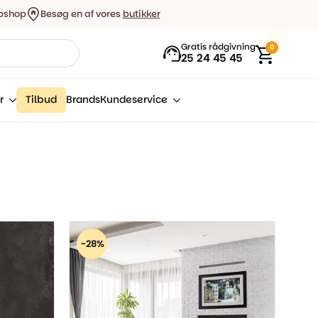
bshop
Besøg en af vores
butikker
Gratis rådgivning
0
25 24 45 45
r
Tilbud
Brands
Kundeservice
-28%