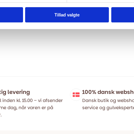
Tillad valgte
tig levering
100% dansk webs
l inden kl. 15.00 – vi afsender
Dansk butik og websho
e dag, når varen er på
service og gulveksperte
.