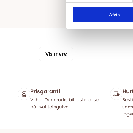
Afvis
Vis mere
Prisgaranti
Hur
Vi har Danmarks billigste priser
Besti
på kvalitetsgulve!
samm
lager