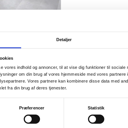
hite - 90x90 cm.
95,00
kr.
m2
Detaljer
ige
ookies
..
..
se vores indhold og annoncer, til at vise dig funktioner til sociale
oplysninger om din brug af vores hjemmeside med vores partnere i
ysepartnere. Vores partnere kan kombinere disse data med andr
et fra din brug af deres tjenester.
Præferencer
Statistik