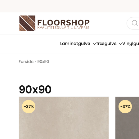
Prod
sear
Laminatgulve
Trægulve
Vinylgu
Forside
•
90x90
90x90
-37%
-37%