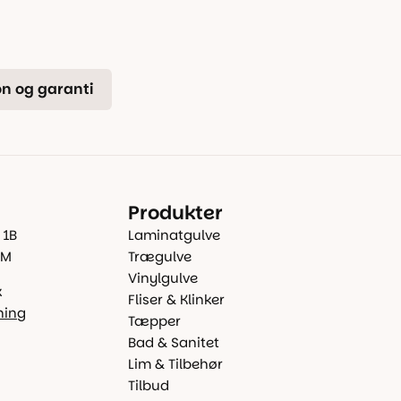
n og garanti
Produkter
 1B
Laminatgulve
 M
Trægulve
Vinylgulve
k
Fliser & Klinker
ning
Tæpper
Bad & Sanitet
Lim & Tilbehør
Tilbud