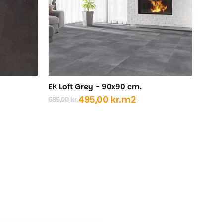
EK Loft Grey - 90x90 cm.
495,00
kr.
m2
685,00
kr.
Den
Den
oprindelige
aktuelle
pris
pris
var:
er:
685,00 kr..
495,00 kr..