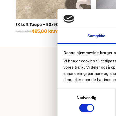
EK Loft Taupe - 90x90 cm.
EK Loft W
495,00
kr.
m2
4
685,00
kr.
685,00
kr.
Den
Den
Den
Den
Samtykke
oprindelige
aktuelle
oprindel
aktuelle
pris
pris
pris
pris
var:
er:
var:
er:
Denne hjemmeside bruger c
685,00 kr..
495,00 kr..
685,00 kr
495,00 kr
Vi bruger cookies til at tilpas
vores trafik. Vi deler også 
annonceringspartnere og anal
dem, eller som de har indsaml
Samtykkevalg
Nødvendig