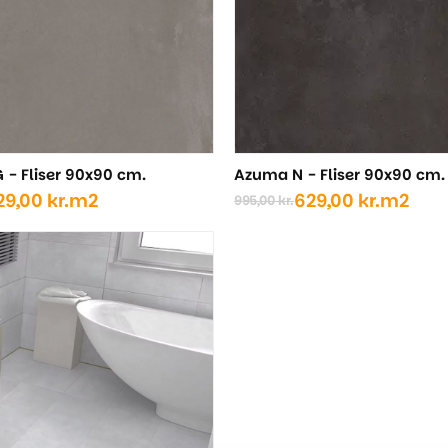
- Fliser 90x90 cm.
Azuma N - Fliser 90x90 cm.
29,00
kr.
m2
629,00
kr.
m2
995,00
kr.
Den
Den
ige
oprindelige
aktuelle
pris
pris
var:
er:
..
..
995,00 kr..
629,00 kr..