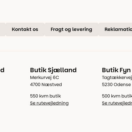
Kontakt os
Fragt og levering
Reklamatio
nd
Butik Sjælland
Butik Fyn
Merkurvej 6C
Tagtækkervej
4700 Næstved
5230 Odense
550 kvm butik
500 kvm buti
Se rutevejledning
Se rutevejled