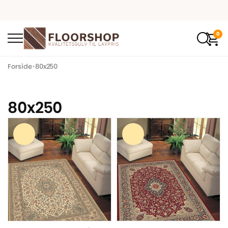
0
Forside
•
80x250
80x250