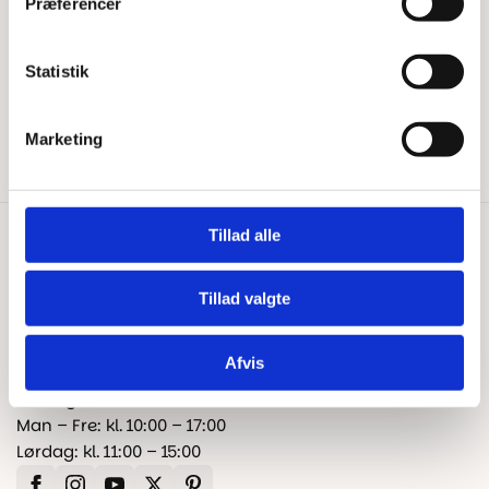
Præferencer
Tips & Tricks
Beregn gulvareal
Blog
Statistik
Kontakt os
Fragt og levering
Reklamation og garanti
Marketing
Tillad alle
Kontakt os
+45 25 24 45 45
Tillad valgte
info@floorshop.dk
CVR: 41535113
Afvis
Åbningstider
Man – Fre: kl. 10:00 – 17:00
Lørdag: kl. 11:00 – 15:00