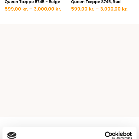
Queen Tæppe 8745 - Beige
Queen Tæppe 8745, Rød
Prisinterval:
Prisi
599,00
kr.
–
3.000,00
kr.
599,00
kr.
–
3.000,00
kr.
599,00 kr.
599,0
til
til
3.000,00 kr.
3.000