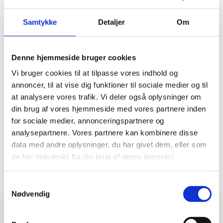
Vis mere
Samtykke
Detaljer
Om
Denne hjemmeside bruger cookies
Vi bruger cookies til at tilpasse vores indhold og
Hurtig levering
Prisgaranti
annoncer, til at vise dig funktioner til sociale medier og til
Bestil inden kl. 15.00 – vi
Vi har Danmarks billigste priser
at analysere vores trafik. Vi deler også oplysninger om
afsender samme dag, når
på kvalitetsgulve!
din brug af vores hjemmeside med vores partnere inden
varen er på lager.
for sociale medier, annonceringspartnere og
analysepartnere. Vores partnere kan kombinere disse
data med andre oplysninger, du har givet dem, eller som
100% dansk webshop
Besøg vores butikker
de har indsamlet fra din brug af deres tjenester.
Dansk butik og webshop –
Besøg vores showrooms og få
lokal service og gulveksperter.
kompetent rådgivning.
Samtykkevalg
Nødvendig
Har du brug for hjælp?