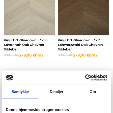
Vinyl LVT Gluedown - 1230
Vinyl LVT Gluedown - 1231
Savannah Oak Chevron
Schwarzwald Oak Chevron
Sildeben
Sildeben
279,00
kr.
m2
279,00
kr.
m2
399,00
kr.
399,00
kr.
Den
Den
Den
Den
oprindelige
aktuelle
oprindelige
aktuelle
pris
pris
pris
pris
var:
er:
var:
er:
399,00 kr..
279,00 kr..
399,00 kr..
279,00 kr..
Samtykke
Detaljer
Om
Denne hjemmeside bruger cookies