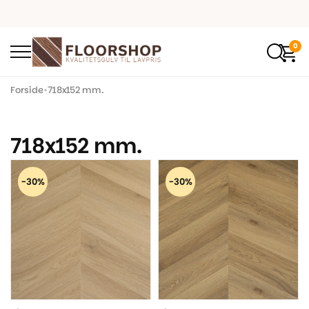
0
Forside
•
718x152 mm.
718x152 mm.
-30%
-30%