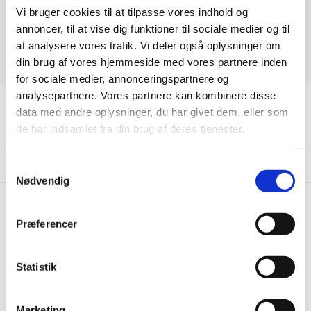
Vi bruger cookies til at tilpasse vores indhold og
annoncer, til at vise dig funktioner til sociale medier og til
at analysere vores trafik. Vi deler også oplysninger om
din brug af vores hjemmeside med vores partnere inden
for sociale medier, annonceringspartnere og
analysepartnere. Vores partnere kan kombinere disse
data med andre oplysninger, du har givet dem, eller som
de har indsamlet fra din brug af deres tjenester.
Vis mere
Samtykkevalg
Nødvendig
Præferencer
Hurtig levering
Prisgaranti
Bestil inden kl. 15.00 – vi
Vi har Danmarks billigste priser
Statistik
afsender samme dag, når
på kvalitetsgulve!
varen er på lager.
Marketing