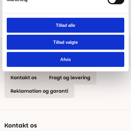
100% dansk webshop
Besøg vores butikker
Dansk butik og webshop –
Besøg vores showrooms og få
lokal service og gulveksperter.
kompetent rådgivning.
Tillad alle
Tillad valgte
Har du brug for hjælp?
Afvis
Tips & Tricks
Beregn gulvareal
Blog
Kontakt os
Fragt og levering
Reklamation og garanti
Kontakt os