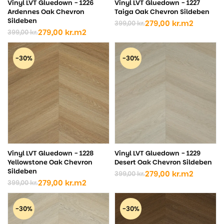
Vinyl LVT Gluedown - 1226
Vinyl LVT Gluedown - 1227
Ardennes Oak Chevron
Taiga Oak Chevron Sildeben
Sildeben
279,00
kr.
m2
399,00
kr.
Den
Den
279,00
kr.
m2
399,00
kr.
Den
Den
oprindelige
aktuelle
oprindelige
aktuelle
pris
pris
pris
pris
var:
er:
-30%
-30%
var:
er:
399,00 kr..
279,00 kr..
399,00 kr..
279,00 kr..
Vinyl LVT Gluedown - 1228
Vinyl LVT Gluedown - 1229
Yellowstone Oak Chevron
Desert Oak Chevron Sildeben
Sildeben
279,00
kr.
m2
399,00
kr.
Den
Den
279,00
kr.
m2
399,00
kr.
Den
Den
oprindelige
aktuelle
oprindelige
aktuelle
pris
pris
pris
pris
var:
er:
-30%
-30%
var:
er:
399,00 kr..
279,00 kr..
399,00 kr..
279,00 kr..