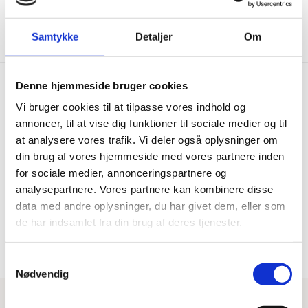
Vis mere
Samtykke
Detaljer
Om
Denne hjemmeside bruger cookies
Vi bruger cookies til at tilpasse vores indhold og
Hurtig levering
Prisgaranti
annoncer, til at vise dig funktioner til sociale medier og til
at analysere vores trafik. Vi deler også oplysninger om
Bestil inden kl. 15.00 – vi
Vi har Danmarks billigste priser
afsender samme dag, når
på kvalitetsgulve!
din brug af vores hjemmeside med vores partnere inden
varen er på lager.
for sociale medier, annonceringspartnere og
analysepartnere. Vores partnere kan kombinere disse
data med andre oplysninger, du har givet dem, eller som
100% dansk webshop
Besøg vores butikker
de har indsamlet fra din brug af deres tjenester.
Dansk butik og webshop –
Besøg vores showrooms og få
lokal service og gulveksperter.
kompetent rådgivning.
Samtykkevalg
Nødvendig