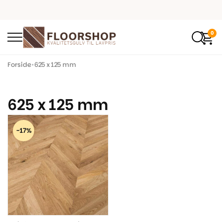
0
Forside
•
625 x 125 mm
625 x 125 mm
-17%