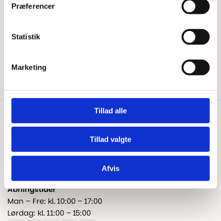
Har du brug for hjælp?
Præferencer
Tips & Tricks
Beregn gulvareal
Blog
Statistik
Kontakt os
Fragt og levering
Marketing
Reklamation og garanti
Tillad alle
Kontakt os
+45 25 24 45 45
Tillad valgte
info@floorshop.dk
Afvis
CVR: 41535113
Åbningstider
Man – Fre: kl. 10:00 – 17:00
Lørdag: kl. 11:00 – 15:00