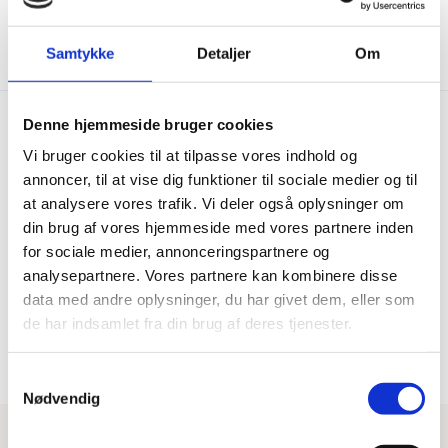
Vis mere
Samtykke
Detaljer
Om
Denne hjemmeside bruger cookies
Vi bruger cookies til at tilpasse vores indhold og
Hurtig levering
Prisgaranti
annoncer, til at vise dig funktioner til sociale medier og til
at analysere vores trafik. Vi deler også oplysninger om
Bestil inden kl. 15.00 – vi
Vi har Danmarks billigste priser
afsender samme dag, når
på kvalitetsgulve!
din brug af vores hjemmeside med vores partnere inden
varen er på lager.
for sociale medier, annonceringspartnere og
analysepartnere. Vores partnere kan kombinere disse
data med andre oplysninger, du har givet dem, eller som
100% dansk webshop
Besøg vores butikker
de har indsamlet fra din brug af deres tjenester.
Dansk butik og webshop –
Besøg vores showrooms og få
lokal service og gulveksperter.
kompetent rådgivning.
Samtykkevalg
Nødvendig