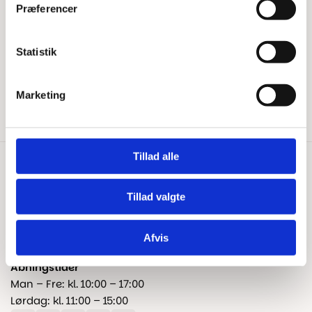
Har du brug for hjælp?
Præferencer
Tips & Tricks
Beregn gulvareal
Blog
Statistik
Kontakt os
Fragt og levering
Marketing
Reklamation og garanti
Tillad alle
Kontakt os
+45 25 24 45 45
Tillad valgte
info@floorshop.dk
Afvis
CVR: 41535113
Åbningstider
Man – Fre: kl. 10:00 – 17:00
Lørdag: kl. 11:00 – 15:00