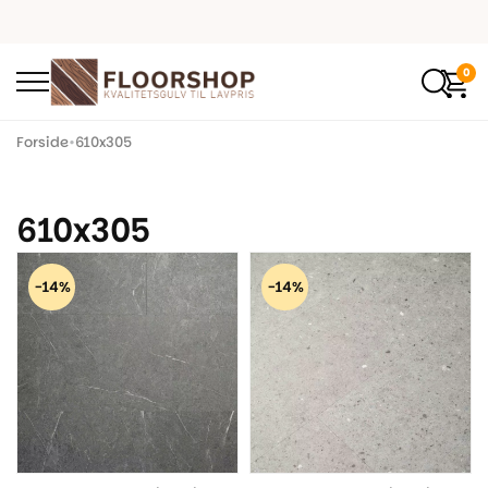
0
Forside
•
610x305
610x305
-14%
-14%