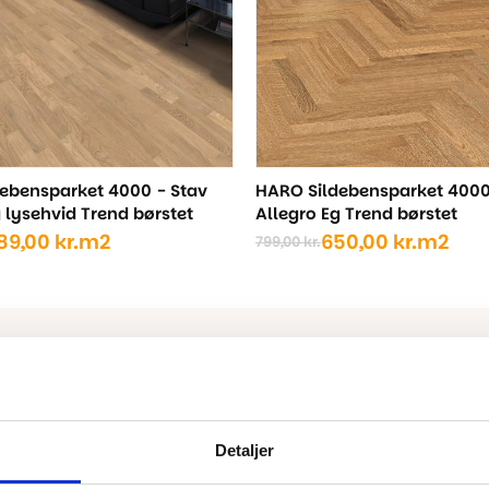
ebensparket 4000 - Stav
HARO Sildebensparket 4000
 lysehvid Trend børstet
Allegro Eg Trend børstet
89,00
kr.
m2
650,00
kr.
m2
799,00
kr.
Den
Den
ige
oprindelige
aktuelle
pris
pris
var:
er:
..
..
799,00 kr..
650,00 kr..
Detaljer