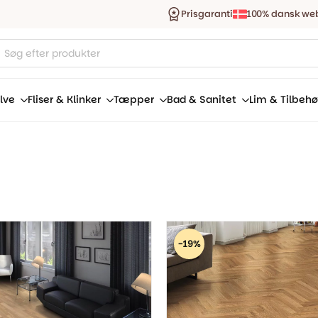
Prisgaranti
100% dansk we
ucts
ch
lve
Fliser & Klinker
Tæpper
Bad & Sanitet
Lim & Tilbehø
-19%