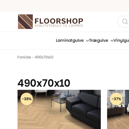
Prod
sear
Laminatgulve
Trægulve
Vinylgu
Forside
•
490x70x10
490x70x10
-38%
-37%