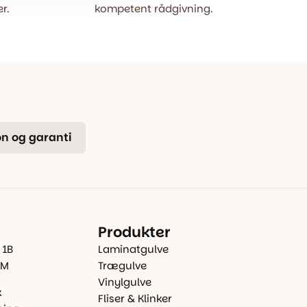
r.
kompetent rådgivning.
n og garanti
Produkter
 1B
Laminatgulve
 M
Trægulve
Vinylgulve
k
Fliser & Klinker