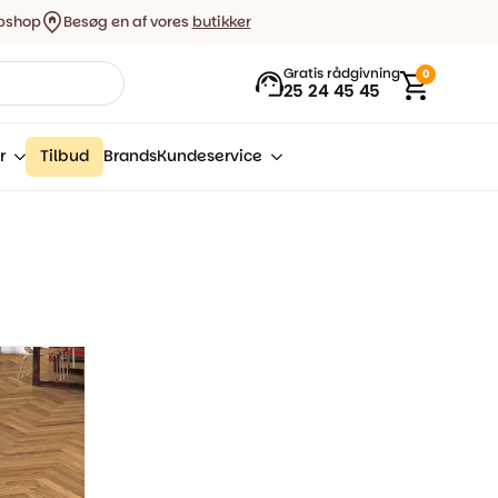
bshop
Besøg en af vores
butikker
Gratis rådgivning
0
25 24 45 45
r
Tilbud
Brands
Kundeservice