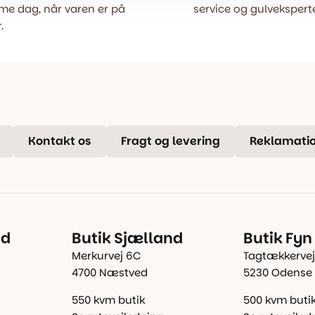
e dag, når varen er på
service og gulveksperte
.
Kontakt os
Fragt og levering
Reklamatio
nd
Butik Sjælland
Butik Fyn
Merkurvej 6C
Tagtækkervej
4700 Næstved
5230 Odense
550 kvm butik
500 kvm buti