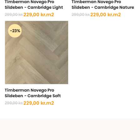
Timberman Novego Pro
Timberman Novego Pro
Sildeben - Cambridge Light
Sildeben - Cambridge Nature
229,00
kr.
m2
229,00
kr.
m2
299,00
kr.
299,00
kr.
Den
Den
Den
Den
oprindelige
aktuelle
oprindelige
aktuelle
pris
pris
pris
pris
-23%
var:
er:
var:
er:
299,00 kr..
229,00 kr..
299,00 kr..
229,00 kr..
Timberman Novego Pro
Sildeben - Cambridge Soft
229,00
kr.
m2
299,00
kr.
Den
Den
oprindelige
aktuelle
pris
pris
var:
er:
299,00 kr..
229,00 kr..