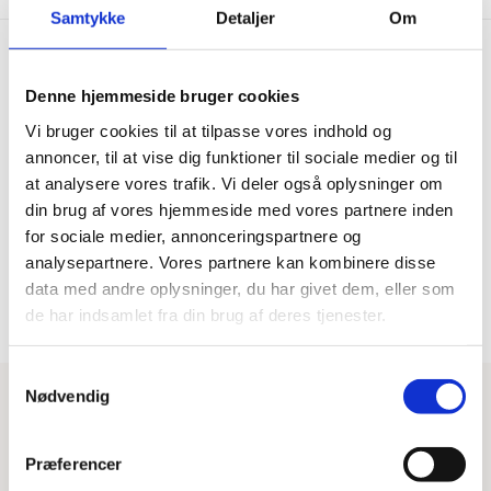
Samtykke
Detaljer
Om
Denne hjemmeside bruger cookies
Hurtig levering
Prisgaranti
Vi bruger cookies til at tilpasse vores indhold og
Bestil inden kl. 15.00 – vi
Vi har Danmarks billigste priser
annoncer, til at vise dig funktioner til sociale medier og til
afsender samme dag, når
på kvalitetsgulve!
at analysere vores trafik. Vi deler også oplysninger om
varen er på lager.
din brug af vores hjemmeside med vores partnere inden
for sociale medier, annonceringspartnere og
100% dansk webshop
Besøg vores butikker
analysepartnere. Vores partnere kan kombinere disse
Dansk butik og webshop –
Besøg vores showrooms og få
data med andre oplysninger, du har givet dem, eller som
lokal service og gulveksperter.
kompetent rådgivning.
de har indsamlet fra din brug af deres tjenester.
Samtykkevalg
Nødvendig
Har du brug for hjælp?
Tips & Tricks
Beregn gulvareal
Blog
Præferencer