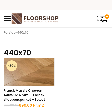
0
Forside
•
440x70
440x70
-30%
Fransk Massiv Chevron
440x70x16 mm. - Fransk
sildebensparket - Select
699,00
kr.
m2
999,00
kr.
Den
Den
oprindelige
aktuelle