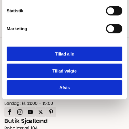
Kontakt os
Fragt og levering
Statistik
Reklamation og garanti
Marketing
Kontakt os
Tillad alle
+45 25 24 45 45
info@floorshop.dk
Tillad valgte
CVR: 41535113
Afvis
Åbningstider
Man – Fre: kl. 10:00 – 17:00
Lørdag: kl. 11:00 – 15:00
Butik Sjælland
Roholmsvej 10A