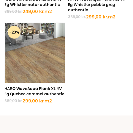
Eg Whistler natur authentic
Eg Whistler pebble grey
authentic
249,00
kr.
m2
389,00
kr.
Den
Den
299,00
kr.
m2
389,00
kr.
oprindelige
aktuelle
Den
Den
pris
pris
oprindelige
aktuelle
var:
er:
pris
pris
-23%
389,00 kr..
249,00 kr..
var:
er:
389,00 kr..
299,00 kr..
HARO WaveAqua Plank XL 4V
Eg Quebec caramel authentic
299,00
kr.
m2
389,00
kr.
Den
Den
oprindelige
aktuelle
pris
pris
var:
er:
389,00 kr..
299,00 kr..