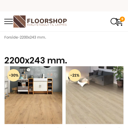
0
Forside
•
2200x243 mm.
2200x243 mm.
-30%
-21%