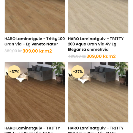
HARO Laminatgulv - Tritty 100
HARO Laminatgulv - TRITTY
Gran Via - Eg Veneto Natur
200 Aqua Gran Via 4V Eg
Eleganza cremehvid
309,00
kr.
m2
389,00
kr.
Den
Den
309,00
kr.
m2
489,00
kr.
oprindelige
aktuelle
Den
Den
pris
pris
oprindelige
aktuelle
var:
er:
pris
pris
-37%
-37%
389,00 kr..
309,00 kr..
var:
er:
489,00 kr..
309,00 kr..
HARO Laminatgulv - TRITTY
HARO Laminatgulv - TRITTY