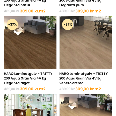
200 Aqua Gran Via 4V Eg
200 Aqua Gran Via 4V Eg
Eleganza natur
Eleganza puro
309,00
kr.
m2
309,00
kr.
m2
489,00
kr.
489,00
kr.
Den
Den
Den
Den
oprindelige
aktuelle
oprindelige
aktuelle
pris
pris
pris
pris
-37%
-37%
var:
er:
var:
er:
489,00 kr..
309,00 kr..
489,00 kr..
309,00 kr..
HARO Laminatgulv - TRITTY
HARO Laminatgulv - TRITTY
200 Aqua Gran Via 4V Eg
200 Aqua Gran Via 4V Eg
Eleganza røget
Veneto crema
309,00
kr.
m2
309,00
kr.
m2
489,00
kr.
489,00
kr.
Den
Den
Den
Den
oprindelige
aktuelle
oprindelige
aktuelle
pris
pris
pris
pris
var:
er:
var:
er:
489,00 kr..
309,00 kr..
489,00 kr..
309,00 kr..