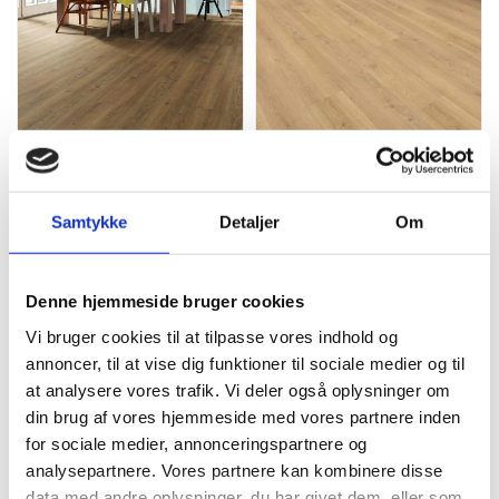
HARO Laminatgulv XL - Gran
HARO Laminatgulv XL - Gran
Via - Eg Flavia natur -
Via - Eg Flavia puro -
Kampagnepris
Kampagnepris
249,00
kr.
m2
249,00
kr.
m2
Samtykke
Detaljer
Om
Denne hjemmeside bruger cookies
Vi bruger cookies til at tilpasse vores indhold og
annoncer, til at vise dig funktioner til sociale medier og til
at analysere vores trafik. Vi deler også oplysninger om
din brug af vores hjemmeside med vores partnere inden
for sociale medier, annonceringspartnere og
analysepartnere. Vores partnere kan kombinere disse
HARO Laminatgulv XL - Gran
HARO Laminatgulv XL - Gran
data med andre oplysninger, du har givet dem, eller som