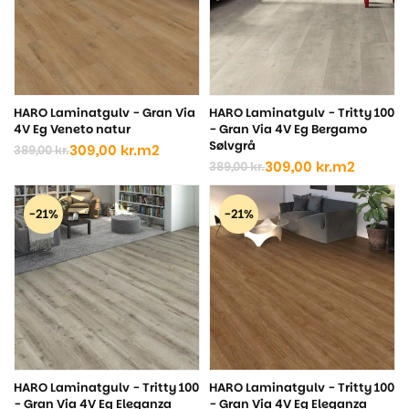
HARO Laminatgulv - Gran Via
HARO Laminatgulv - Tritty 100
4V Eg Veneto natur
- Gran Via 4V Eg Bergamo
Sølvgrå
309,00
kr.
m2
389,00
kr.
Den
Den
309,00
kr.
m2
389,00
kr.
oprindelige
aktuelle
Den
Den
pris
pris
oprindelige
aktuelle
var:
er:
pris
pris
-21%
-21%
389,00 kr..
309,00 kr..
var:
er:
389,00 kr..
309,00 kr..
HARO Laminatgulv - Tritty 100
HARO Laminatgulv - Tritty 100
- Gran Via 4V Eg Eleganza
- Gran Via 4V Eg Eleganza