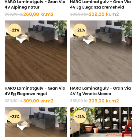
HARO Laminatgulv - Gran Via
HARO Laminatgulv - Gran Via
4V Alpineg natur
4V Eg Eleganza cremehvid
260,00
kr.
m2
309,00
kr.
m2
369,00
kr.
389,00
kr.
Den
Den
Den
Den
oprindelige
aktuelle
oprindelige
aktuelle
pris
pris
pris
pris
-21%
-21%
var:
er:
var:
er:
369,00 kr..
260,00 kr..
389,00 kr..
309,00 kr..
HARO Laminatgulv - Gran Via
HARO Laminatgulv - Gran Via
4V Eg Eleganza røget
4V Eg Veneto Mocca
309,00
kr.
m2
309,00
kr.
m2
389,00
kr.
389,00
kr.
Den
Den
Den
Den
oprindelige
aktuelle
oprindelige
aktuelle
pris
pris
pris
pris
-21%
-21%
var:
er:
var:
er:
389,00 kr..
309,00 kr..
389,00 kr..
309,00 kr..