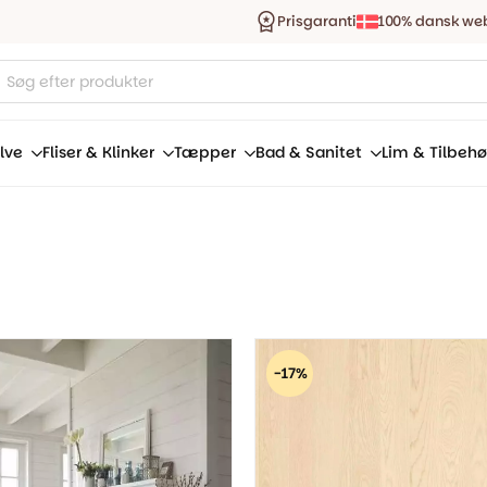
Prisgaranti
100% dansk we
ucts
ch
lve
Fliser & Klinker
Tæpper
Bad & Sanitet
Lim & Tilbehø
-17%