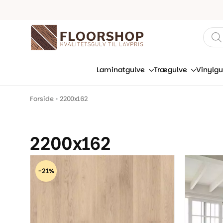
Prod
sear
Laminatgulve
Trægulve
Vinylgu
Forside
•
2200x162
2200x162
-21%