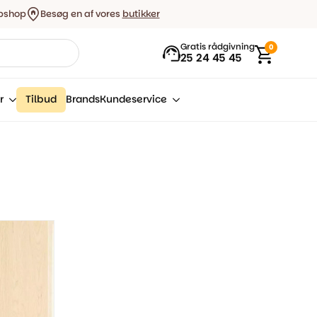
bshop
Besøg en af vores
butikker
Gratis rådgivning
0
25 24 45 45
r
Tilbud
Brands
Kundeservice