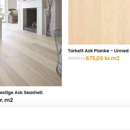
Tarkett Ask Planke - Linned
675,00
kr.
m2
809,00
kr.
Den
Den
oprindelige
aktuelle
pris
pris
var:
er:
809,00 kr..
675,00 kr..
restige Ask Seashell
r.
m2