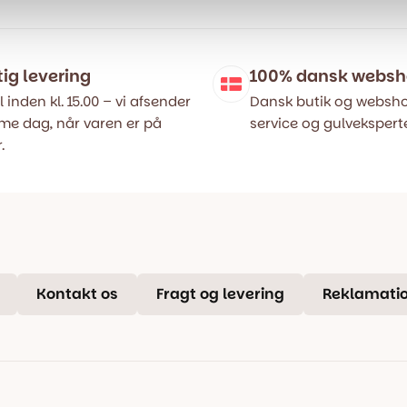
tig levering
100% dansk webs
l inden kl. 15.00 – vi afsender
Dansk butik og websho
e dag, når varen er på
service og gulveksperte
.
Kontakt os
Fragt og levering
Reklamatio