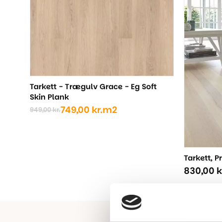
Tarkett - Trægulv Grace - Eg Soft
Skin Plank
749,00
kr.
m2
949,00
kr.
Den
Den
oprindelige
aktuelle
pris
pris
var:
er:
949,00 kr..
749,00 kr..
Tarkett, P
830,00
k