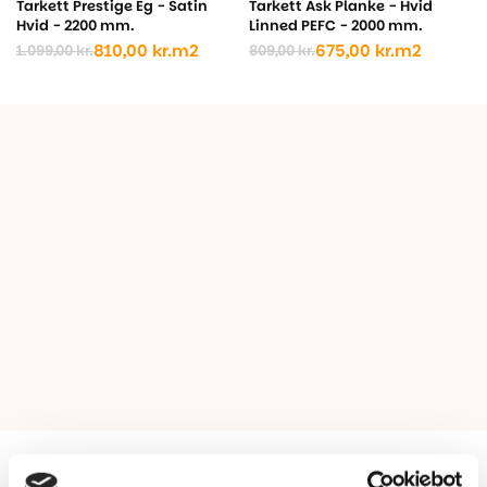
Tarkett Prestige Eg - Satin
Tarkett Ask Planke - Hvid
Hvid - 2200 mm.
Linned PEFC - 2000 mm.
810,00
kr.
m2
675,00
kr.
m2
1.099,00
kr.
809,00
kr.
Den
Den
Den
Den
oprindelige
aktuelle
oprindelige
aktuelle
pris
pris
pris
pris
var:
er:
var:
er:
1.099,00 kr..
810,00 kr..
809,00 kr..
675,00 kr..