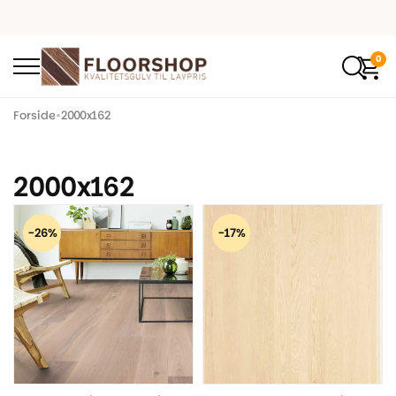
0
Forside
•
2000x162
2000x162
-26%
-17%