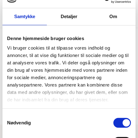
Vis mere
Samtykke
Detaljer
Om
Denne hjemmeside bruger cookies
Vi bruger cookies til at tilpasse vores indhold og
Hurtig levering
Prisgaranti
annoncer, til at vise dig funktioner til sociale medier og til
at analysere vores trafik. Vi deler også oplysninger om
Bestil inden kl. 15.00 – vi
Vi har Danmarks billigste priser
afsender samme dag, når
på kvalitetsgulve!
din brug af vores hjemmeside med vores partnere inden
varen er på lager.
for sociale medier, annonceringspartnere og
analysepartnere. Vores partnere kan kombinere disse
data med andre oplysninger, du har givet dem, eller som
100% dansk webshop
Besøg vores butikker
de har indsamlet fra din brug af deres tjenester.
Dansk butik og webshop –
Besøg vores showrooms og få
lokal service og gulveksperter.
kompetent rådgivning.
Samtykkevalg
Nødvendig