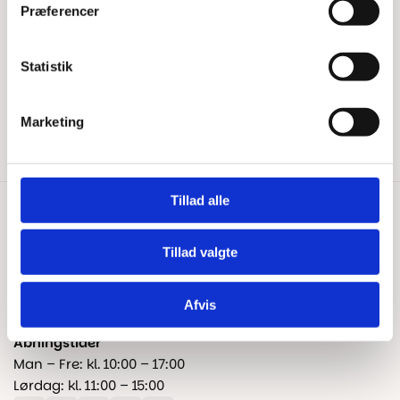
Har du brug for hjælp?
Præferencer
Tips & Tricks
Beregn gulvareal
Blog
Statistik
Kontakt os
Fragt og levering
Marketing
Reklamation og garanti
Tillad alle
Kontakt os
+45 25 24 45 45
Tillad valgte
info@floorshop.dk
Afvis
CVR: 41535113
Åbningstider
Man – Fre: kl. 10:00 – 17:00
Lørdag: kl. 11:00 – 15:00