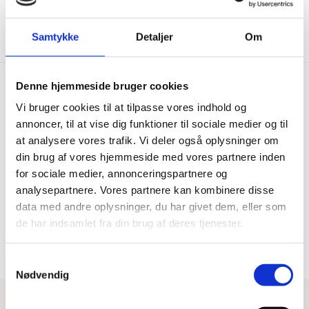
Vis mere
Samtykke
Detaljer
Om
Denne hjemmeside bruger cookies
Vi bruger cookies til at tilpasse vores indhold og
Hurtig levering
Prisgaranti
annoncer, til at vise dig funktioner til sociale medier og til
at analysere vores trafik. Vi deler også oplysninger om
Bestil inden kl. 15.00 – vi
Vi har Danmarks billigste priser
afsender samme dag, når
på kvalitetsgulve!
din brug af vores hjemmeside med vores partnere inden
varen er på lager.
for sociale medier, annonceringspartnere og
analysepartnere. Vores partnere kan kombinere disse
data med andre oplysninger, du har givet dem, eller som
100% dansk webshop
Besøg vores butikker
de har indsamlet fra din brug af deres tjenester.
Dansk butik og webshop –
Besøg vores showrooms og få
lokal service og gulveksperter.
kompetent rådgivning.
Samtykkevalg
Nødvendig