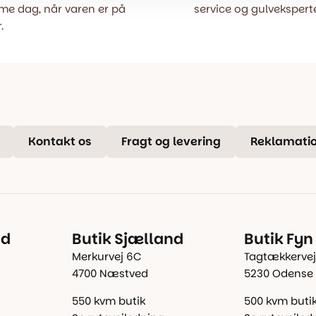
e dag, når varen er på
service og gulveksperte
.
Kontakt os
Fragt og levering
Reklamatio
nd
Butik Sjælland
Butik Fyn
Merkurvej 6C
Tagtækkervej
4700 Næstved
5230 Odense
550 kvm butik
500 kvm buti