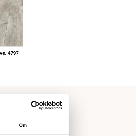
e, 4797
Om