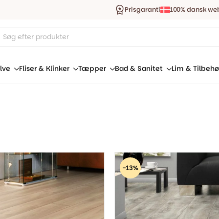
Prisgaranti
100% dansk we
ucts
ch
lve
Fliser & Klinker
Tæpper
Bad & Sanitet
Lim & Tilbehø
-13%