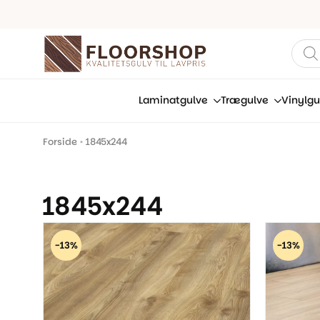
Prod
sear
Laminatgulve
Trægulve
Vinylgu
Forside
•
1845x244
1845x244
-13%
-13%