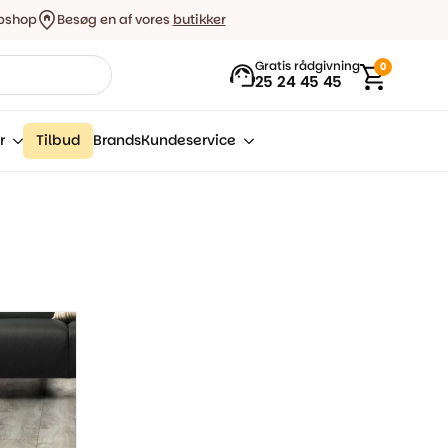
bshop
Besøg en af vores
butikker
Gratis rådgivning
0
25 24 45 45
r
Tilbud
Brands
Kundeservice