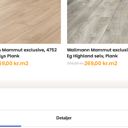
 Mammut exclusive, 4752
Wallmann Mammut exclusiv
lys Plank
Eg Highland sølv, Plank
69,00
kr.
m2
269,00
kr.
m2
309,00
kr.
Den
Den
ige
oprindelige
aktuelle
pris
pris
var:
er:
..
..
309,00 kr..
269,00 kr..
Detaljer