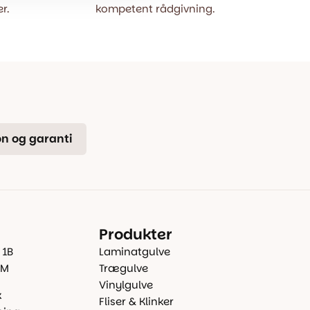
r.
kompetent rådgivning.
n og garanti
Produkter
 1B
Laminatgulve
 M
Trægulve
Vinylgulve
k
Fliser & Klinker