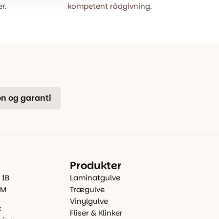
r.
kompetent rådgivning.
n og garanti
Produkter
 1B
Laminatgulve
 M
Trægulve
Vinylgulve
k
Fliser & Klinker