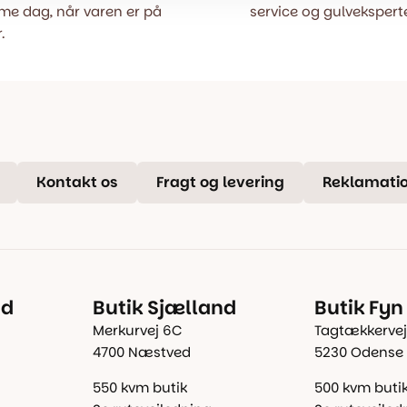
e dag, når varen er på
service og gulveksperte
.
Kontakt os
Fragt og levering
Reklamatio
nd
Butik Sjælland
Butik Fyn
Merkurvej 6C
Tagtækkervej
4700 Næstved
5230 Odense
550 kvm butik
500 kvm buti