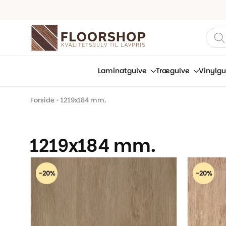
Prod
sear
Laminatgulve
Trægulve
Vinylgu
Forside
•
1219x184 mm.
1219x184 mm.
-20%
-20%