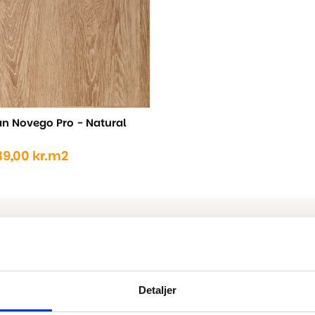
n Novego Pro - Natural
39,00
kr.
m2
ige
..
..
Detaljer