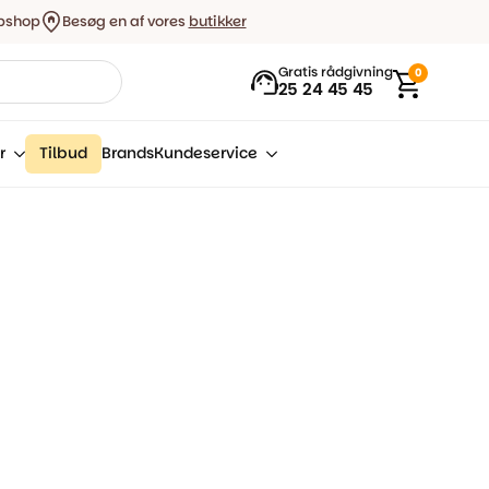
bshop
Besøg en af vores
butikker
Gratis rådgivning
0
25 24 45 45
r
Tilbud
Brands
Kundeservice