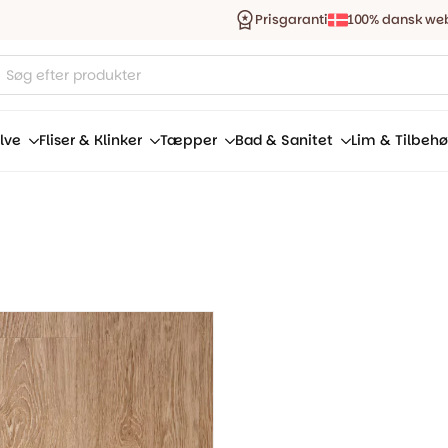
Prisgaranti
100% dansk we
ucts
ch
lve
Fliser & Klinker
Tæpper
Bad & Sanitet
Lim & Tilbehø